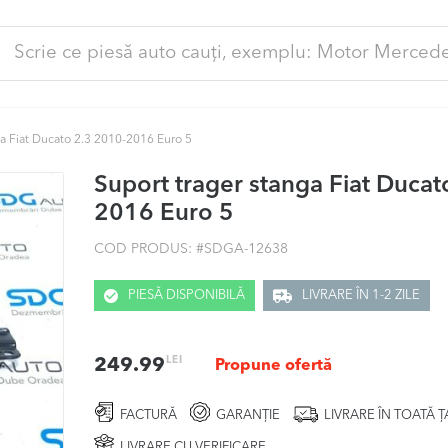
ută
pă:
ga Fiat Ducato 2.3 2010-2016 Euro 5
Suport trager stanga Fiat Ducat
2016 Euro 5
COD PRODUS: #
SDGA-12638
PIESĂ DISPONIBILĂ
LIVRARE ÎN 1-2 ZILE
LEI
249.99
Propune ofertă
FACTURĂ
GARANȚIE
LIVRARE ÎN TOATĂ 
LIVRARE CU VERIFICARE