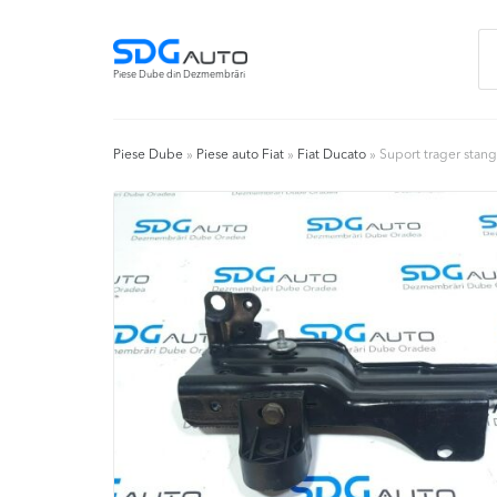
Skip
Skip
Ca
to
to
du
navigation
content
Piese Dube din Dezmembrări
Piese Dube
»
Piese auto Fiat
»
Fiat Ducato
»
Suport trager stan