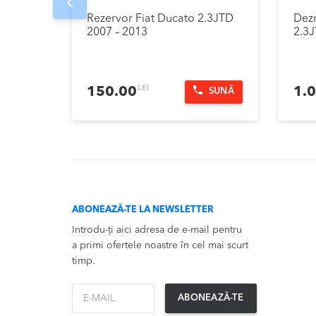
Prev
Rezervor Fiat Ducato 2.3JTD
Dez
2007 – 2013
2.3J
LEI
150.00
1.
SUNĂ
ABONEAZĂ-TE LA NEWSLETTER
Introdu-ți aici adresa de e-mail pentru
a primi ofertele noastre în cel mai scurt
timp.
*Email
ABONEAZĂ-TE