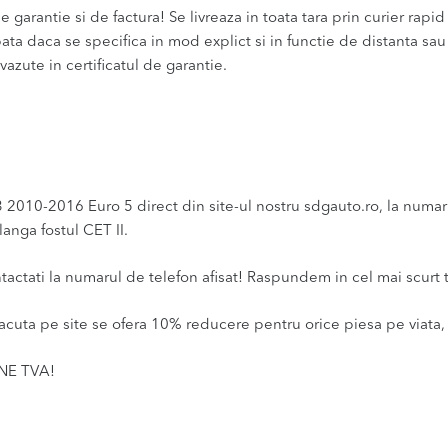
 garantie si de factura! Se livreaza in toata tara prin curier rapid 
bata daca se specifica in mod explict si in functie de distanta sa
vazute in certificatul de garantie.
2010-2016 Euro 5 direct din site-ul nostru sdgauto.ro, la numarul
anga fostul CET II.
ntactati la numarul de telefon afisat! Raspundem in cel mai scurt 
acuta pe site se ofera 10% reducere pentru orice piesa pe viata, 
INE TVA!