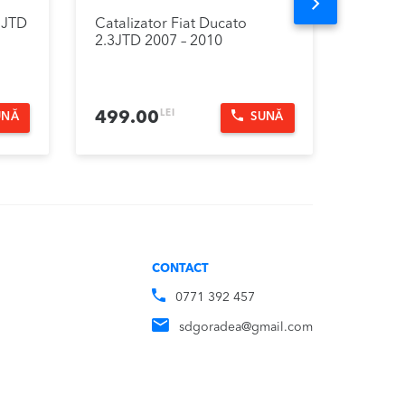
Next
.3JTD
Catalizator Fiat Ducato
Fuzeta
2.3JTD 2007 – 2010
2.3JTD
LEI
499.00
299.
UNĂ
SUNĂ
CONTACT
0771 392 457
sdgoradea@gmail.com