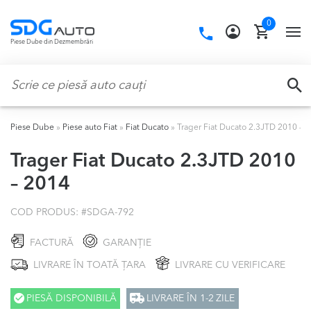
Skip
Skip
0
to
to
Call
TO
Piese Dube din Dezmembrări
navigation
content
us:
NA
Caută:
CA
Piese Dube
»
Piese auto Fiat
»
Fiat Ducato
»
Trager Fiat Ducato 2.3JTD 2010 – 
Trager Fiat Ducato 2.3JTD 2010
– 2014
COD PRODUS: #
SDGA-792
FACTURĂ
GARANȚIE
LIVRARE ÎN TOATĂ ȚARA
LIVRARE CU VERIFICARE
PIESĂ DISPONIBILĂ
LIVRARE ÎN 1-2 ZILE