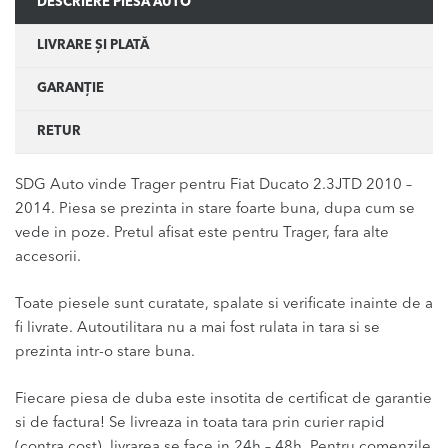
DESCRIERE PIESĂ AUTO
LIVRARE ȘI PLATĂ
GARANȚIE
RETUR
SDG Auto vinde Trager pentru Fiat Ducato 2.3JTD 2010 –
2014. Piesa se prezinta in stare foarte buna, dupa cum se
vede in poze. Pretul afisat este pentru Trager, fara alte
accesorii.
Toate piesele sunt curatate, spalate si verificate inainte de a
fi livrate. Autoutilitara nu a mai fost rulata in tara si se
prezinta intr-o stare buna.
Fiecare piesa de duba este insotita de certificat de garantie
si de factura! Se livreaza in toata tara prin curier rapid
(contra cost), livrarea se face in 24h – 48h. Pentru comenzile