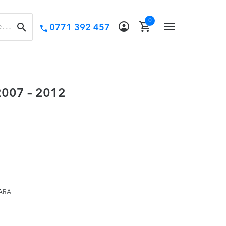
0
Call
0771 392 457
TOGGLE
us:
CAUTĂ
NAVIGATION
 2007 – 2012
ȚARA