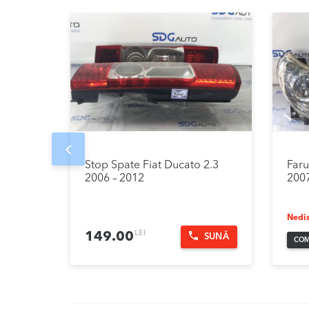
Prev
Stop Spate Fiat Ducato 2.3
Faru
2006 – 2012
2007
Nedis
LEI
149.00
SUNĂ
COM