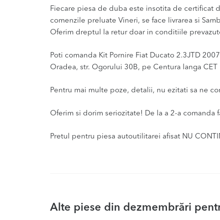
Fiecare piesa de duba este insotita de certificat de
comenzile preluate Vineri, se face livrarea si Samb
Oferim dreptul la retur doar in conditiile prevazute
Poti comanda Kit Pornire Fiat Ducato 2.3JTD 2007 –
Oradea, str. Ogorului 30B, pe Centura langa CET I
Pentru mai multe poze, detalii, nu ezitati sa ne c
Oferim si dorim seriozitate! De la a 2-a comanda f
Pretul pentru piesa autoutilitarei afisat NU CONT
Alte piese din dezmembrări pentru