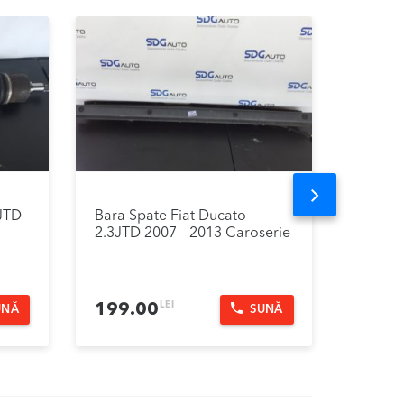
Next
3JTD
Bara Spate Fiat Ducato
GMV El
2.3JTD 2007 – 2013 Caroserie
Ducato
LEI
199.00
499.
UNĂ
SUNĂ