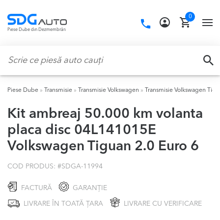
Skip
Skip
0
to
to
Call
TO
Piese Dube din Dezmembrări
navigation
content
us:
NA
Caută:
CA
Piese Dube
»
Transmisie
»
Transmisie Volkswagen
»
Transmisie Volkswagen Tig
Kit ambreaj 50.000 km volanta
placa disc 04L141015E
Volkswagen Tiguan 2.0 Euro 6
COD PRODUS: #
SDGA-11994
FACTURĂ
GARANȚIE
LIVRARE ÎN TOATĂ ȚARA
LIVRARE CU VERIFICARE