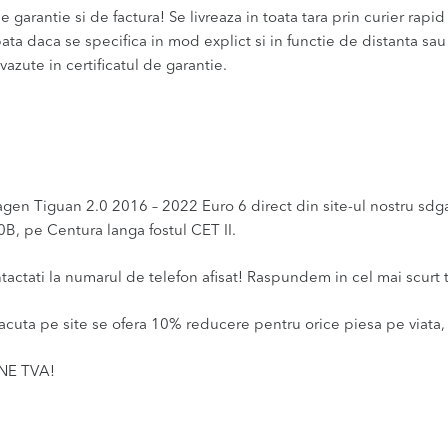
 garantie si de factura! Se livreaza in toata tara prin curier rapid 
bata daca se specifica in mod explict si in functie de distanta sa
vazute in certificatul de garantie.
 Tiguan 2.0 2016 – 2022 Euro 6 direct din site-ul nostru sdgaut
0B, pe Centura langa fostul CET II.
ntactati la numarul de telefon afisat! Raspundem in cel mai scurt 
acuta pe site se ofera 10% reducere pentru orice piesa pe viata, 
INE TVA!