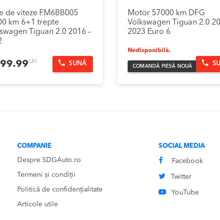
e de viteze FM6BB005
Motor 57000 km DFG
0 km 6+1 trepte
Volkswagen Tiguan 2.0 2
swagen Tiguan 2.0 2016 –
2023 Euro 6
2
Nedisponibilă.
LEI
999.99
SUNĂ
S
COMANDĂ PIESĂ NOUĂ
COMPANIE
SOCIAL MEDIA
Despre SDGAuto.ro
Facebook
Termeni și condiții
Twitter
Politică de confidențialitate
YouTube
Articole utile