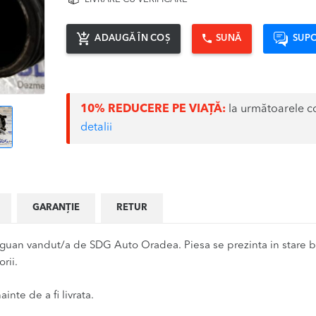
ADAUGĂ ÎN COȘ
SUNĂ
SUPO
10% REDUCERE PE VIAȚĂ:
la următoarele c
detalii
GARANȚIE
RETUR
an vandut/a de SDG Auto Oradea. Piesa se prezinta in stare bun
rii.
inte de a fi livrata.