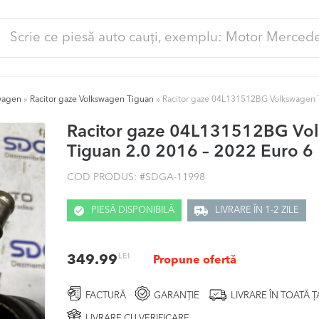
ută
pă:
swagen
»
Racitor gaze Volkswagen Tiguan
»
Racitor gaze 04L131512BG Volkswagen T
Racitor gaze 04L131512BG Vo
Tiguan 2.0 2016 – 2022 Euro 6
COD PRODUS: #
SDGA-11998
PIESĂ DISPONIBILĂ
LIVRARE ÎN 1-2 ZILE
LEI
349.99
Propune ofertă
FACTURĂ
GARANȚIE
LIVRARE ÎN TOATĂ 
LIVRARE CU VERIFICARE