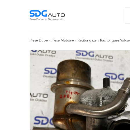
Skip
Skip
Ca
to
to
du
navigation
content
Piese Dube din Dezmembrări
Piese Dube
»
Piese Motoare
»
Racitor gaze
»
Racitor gaze Volk