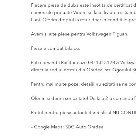
Fiecare piesa de duba este insotita de certificat de
comenzile preluate Vineri, se face livrarea si Sam
Luni. Oferim dreptul la retur doar in conditiile pre
Avem și alte piese pentru Volkswagen Tiguan.
Piesa e compatibila cu:
Poti comanda Racitor gaze 04L131512BG Volkswagen
direct la sediul nostru din Oradea, str. Ogorului 3
Pentru mai multe poze, detalii nu ezitati sa ne co
Oferim si dorim seriozitate! De la a 2-a comanda f
Pretul pentru piesa autoutilitarei afisat NU CONT
– Google Maps: SDG Auto Oradea