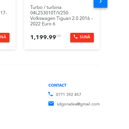
Next
Turbo / turbina
Inject
017-
04L253010T/V250
04451
Volkswagen Tiguan 2.0 2016 –
Tiguan
2022 Euro 6
LEI
1,199.99
649.
UNĂ
SUNĂ
CONTACT
0771 392 457
sdgoradea@gmail.com