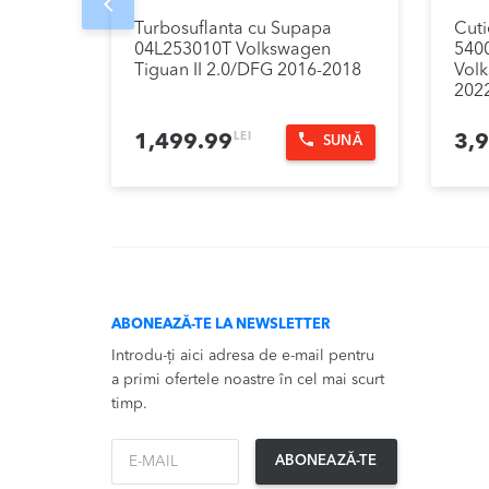
Prev
Turbosuflanta cu Supapa
Cuti
04L253010T Volkswagen
5400
Tiguan II 2.0/DFG 2016-2018
Volk
202
LEI
1,499.99
3,
SUNĂ
ABONEAZĂ-TE LA NEWSLETTER
Introdu-ți aici adresa de e-mail pentru
a primi ofertele noastre în cel mai scurt
timp.
*Email
ABONEAZĂ-TE