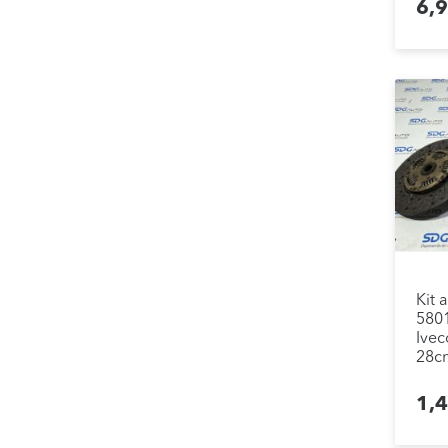
6,
Kit 
580
Ivec
28c
1,