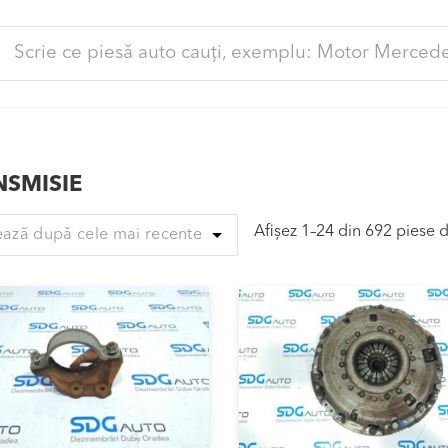
ută
pă:
NSMISIE
Afișez 1–24 din 692 piese 
ează după cele mai recente