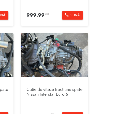
LEI
999.99
UNĂ
SUNĂ
spate
Cutie de viteze tractiune spate
Nissan Interstar Euro 6