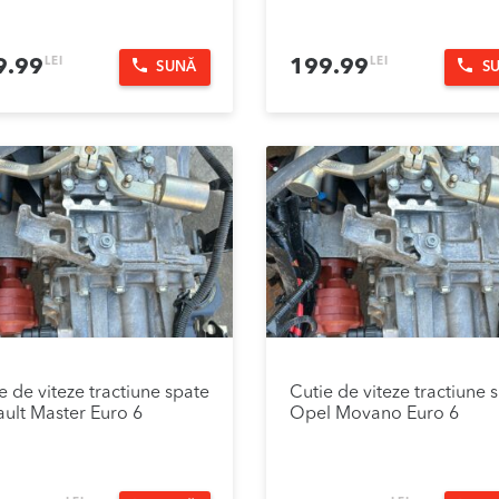
LEI
LEI
9.99
199.99
SUNĂ
S
e de viteze tractiune spate
Cutie de viteze tractiune 
ult Master Euro 6
Opel Movano Euro 6