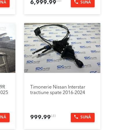
LEI
6,999.99
UNĂ
SUNĂ
89R
Timonerie Nissan Interstar
2025
tractiune spate 2016-2024
LEI
999.99
UNĂ
SUNĂ