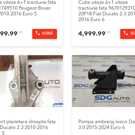
e viteze 6+1 tractiune fata
Cutie viteze 6+1 viteze
1749510 Peugeot Boxer
tractiune fata 9670129310
2010-2016 Euro 5
20P18 Fiat Ducato 2.3 20
2016 Euro 6
LEI
LEI
499.99
4,999.99
SUNĂ
S
rt planetara dreapta fata
Pompa ambreiaj Iveco Da
 Ducato 2.3 2010-2016
3.0 2015-2024 Euro 6
 5