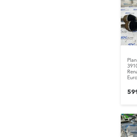
Plan
391
Rena
Euro
59