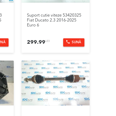
B
Suport cutie viteze 53420325
5
Fiat Ducato 2.3 2016-2025
Euro 6
LEI
299.99
UNĂ
SUNĂ