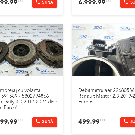
LEI
LEI
999.99
6,999.99
SUNĂ
S
ambreiaj cu volanta
Debitmetru aer 2268053
1591589 / 5802794866
Renault Master 2.3 2019-
o Daily 3.0 2017-2024 disc
Euro 6
m Euro 6
LEI
LEI
499.99
499.99
SUNĂ
S