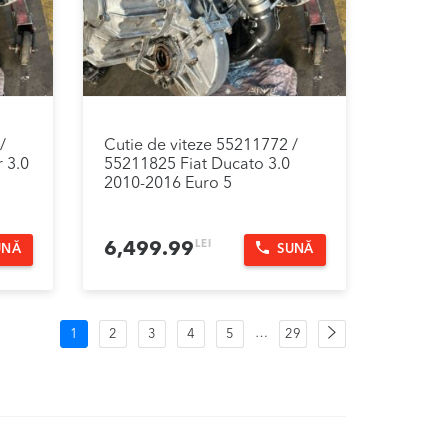
/
Cutie de viteze 55211772 /
 3.0
55211825 Fiat Ducato 3.0
2010-2016 Euro 5
LEI
6,499.99
UNĂ
SUNĂ
Navigare
Pagina
…
1
2
3
4
5
29
următoare
în
produse