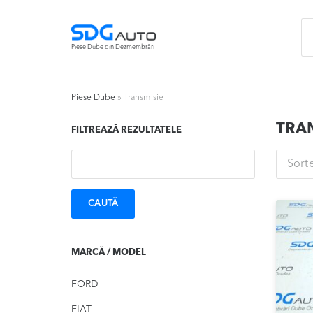
Skip
Skip
Ca
to
to
du
navigation
content
Piese Dube din Dezmembrări
Piese Dube
»
Transmisie
TRA
FILTREAZĂ REZULTATELE
Caută:
Sort
MARCĂ / MODEL
FORD
FIAT