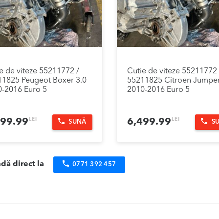
e de viteze 55211772 /
Cutie de viteze 55211772 
1825 Peugeot Boxer 3.0
55211825 Citroen Jumper
-2016 Euro 5
2010-2016 Euro 5
LEI
LEI
499.99
6,499.99
SUNĂ
S
ă direct la
0771 392 457