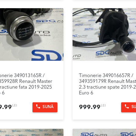
onerie 349013165R /
Timonerie 349016657R /
359928R Renault Master
349359179R Renault Mast
tractiune fata 2019-2025
2.3 tractiune spate 2019-
 6
Euro 6
LEI
LEI
9.99
999.99
SUNĂ
S