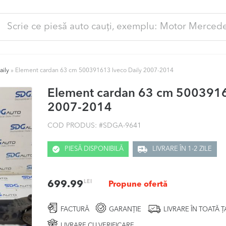
ută
pă:
aily
»
Element cardan 63 cm 500391613 Iveco Daily 2007-2014
Element cardan 63 cm 5003916
2007-2014
COD PRODUS: #
SDGA-9641
PIESĂ DISPONIBILĂ
LIVRARE ÎN 1-2 ZILE
LEI
699.99
Propune ofertă
FACTURĂ
GARANȚIE
LIVRARE ÎN TOATĂ 
LIVRARE CU VERIFICARE