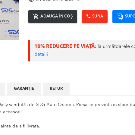
ADAUGĂ ÎN COȘ
SUNĂ
SUPO
10% REDUCERE PE VIAȚĂ:
la următoarele c
detalii
GARANȚIE
RETUR
ly vandut/a de SDG Auto Oradea. Piesa se prezinta in stare bun
 accesorii.
inte de a fi livrata.