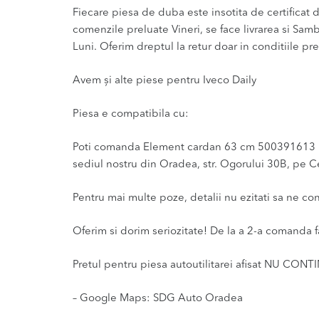
Fiecare piesa de duba este insotita de certificat de
comenzile preluate Vineri, se face livrarea si Sam
Luni. Oferim dreptul la retur doar in conditiile pre
Avem și alte piese pentru Iveco Daily
Piesa e compatibila cu:
Poti comanda Element cardan 63 cm 500391613 Iveco
sediul nostru din Oradea, str. Ogorului 30B, pe Ce
Pentru mai multe poze, detalii nu ezitati sa ne co
Oferim si dorim seriozitate! De la a 2-a comanda f
Pretul pentru piesa autoutilitarei afisat NU CONT
– Google Maps: SDG Auto Oradea