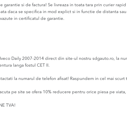
 garantie si de factura! Se livreaza in toata tara prin curier rapid 
bata daca se specifica in mod explict si in functie de distanta sa
vazute in certificatul de garantie.
 Daily 2007-2014 direct din site-ul nostru sdgauto.ro, la numar
ntura langa fostul CET II.
ntactati la numarul de telefon afisat! Raspundem in cel mai scurt 
acuta pe site se ofera 10% reducere pentru orice piesa pe viata, 
INE TVA!