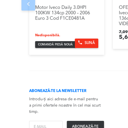
Prev
Motor Iveco Daily 3.0HPI
OFE
100KW 134cp 2000 – 2006
Ivec
Euro 3 Cod F1CE0481A
136c
VID
7,09
Nedisponibilă.
Pre
5,
SUNĂ
COMANDĂ PIESĂ NOUĂ
iniț
a
fos
7,0
ABONEAZĂ-TE LA NEWSLETTER
Introdu-ți aici adresa de e-mail pentru
a primi ofertele noastre în cel mai scurt
timp.
*Email
ABONEAZĂ-TE