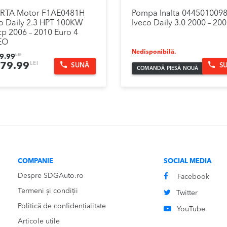
RTA Motor F1AE0481H
Pompa Inalta 044501009
o Daily 2.3 HPT 100KW
Iveco Daily 3.0 2000 – 20
p 2006 – 2010 Euro 4
EO
Nedisponibilă.
9.99
LEI
țul
Prețul
LEI
679.99
SUNĂ
S
COMANDĂ PIESĂ NOUĂ
ial
curent
este:
t:
5,679.99lei.
99.99lei.
COMPANIE
SOCIAL MEDIA
Despre SDGAuto.ro
Facebook
Termeni și condiții
Twitter
Politică de confidențialitate
YouTube
Articole utile