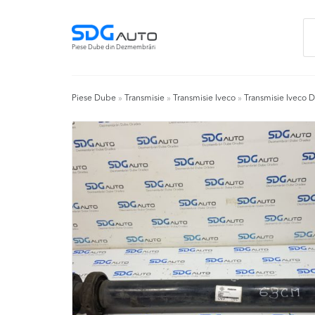
Skip
Skip
Ca
to
to
du
navigation
content
Piese Dube din Dezmembrări
Piese Dube
»
Transmisie
»
Transmisie Iveco
»
Transmisie Iveco D