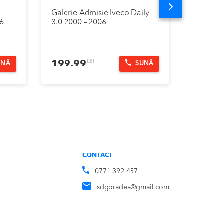
Next
8
Galerie Admisie Iveco Daily
Dezmem
06
3.0 2000 – 2006
2000 –
LEI
199.99
1.00
UNĂ
SUNĂ
CONTACT
0771 392 457
sdgoradea@gmail.com