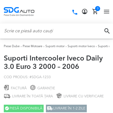
Skip
Skip
0
to
to
Call
TO
Piese Dube din Dezmembrări
navigation
content
us:
NA
Caută:
CA
Piese Dube
»
Piese Motoare
»
Suporti motor
»
Suporti motor Iveco
»
Suporti mo
Suporti Intercooler Iveco Daily
3.0 Euro 3 2000 – 2006
COD PRODUS: #
SDGA-1233
FACTURĂ
GARANȚIE
LIVRARE ÎN TOATĂ ȚARA
LIVRARE CU VERIFICARE
PIESĂ DISPONIBILĂ
LIVRARE ÎN 1-2 ZILE