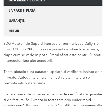
DESCRIERE PIESĂ AUTO
LIVRARE ȘI PLATĂ
GARANȚIE
RETUR
SDG Auto vinde Suporti Intercooler pentru Iveco Daily 3.0
Euro 3 2000 – 2006. Piesa se prezinta in stare foarte buna,
dupa cum se vede in poze. Pretul afisat este pentru Suporti
Intercooler, fara alte accesorii.
Toate piesele sunt curatate, spalate si verificate inainte de a
fi livrate. Autoutilitara nu a mai fost rulata in tara si se
prezinta intr-o stare buna.
Fiecare piesa de duba este insotita de certificat de garantie
si de factura! Se livreaza in toata tara prin curier rapid
(contra cost), livrarea se face in 24h – 48h. Pentru comenzile