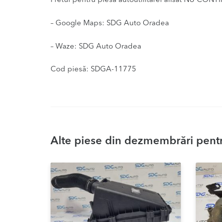
Pretul pentru piesa autoutilitarei afisat NU CONT
– Google Maps: SDG Auto Oradea
– Waze: SDG Auto Oradea
Cod piesă: SDGA-11775
Alte piese din dezmembrări pentr