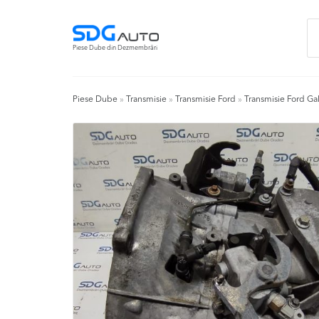
Skip
Skip
Ca
to
to
du
navigation
content
Piese Dube din Dezmembrări
Piese Dube
»
Transmisie
»
Transmisie Ford
»
Transmisie Ford Ga