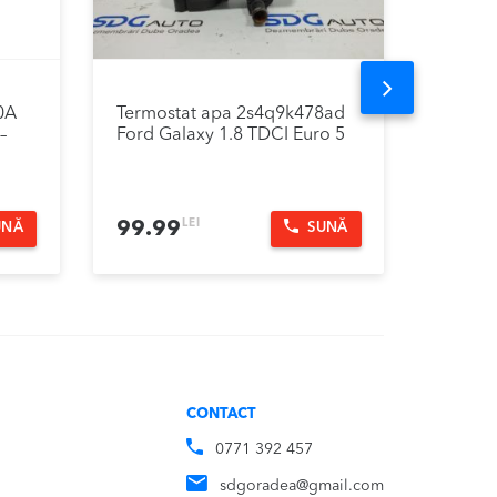
Next
0A
Termostat apa 2s4q9k478ad
Capac 
–
Ford Galaxy 1.8 TDCI Euro 5
Ford G
LEI
99.99
199.
UNĂ
SUNĂ
CONTACT
0771 392 457
sdgoradea@gmail.com