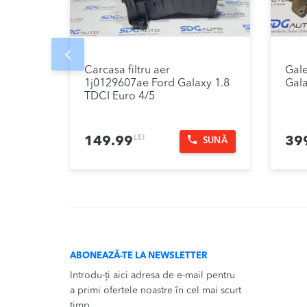
Prev
Carcasa filtru aer
Gale
1j0129607ae Ford Galaxy 1.8
Gala
TDCI Euro 4/5
LEI
149.99
39
SUNĂ
ABONEAZĂ-TE LA NEWSLETTER
Introdu-ți aici adresa de e-mail pentru
a primi ofertele noastre în cel mai scurt
timp.