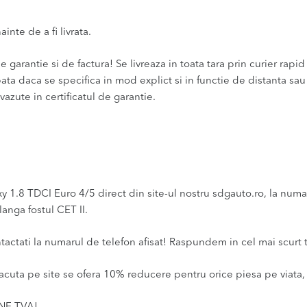
inte de a fi livrata.
 garantie si de factura! Se livreaza in toata tara prin curier rapid 
bata daca se specifica in mod explict si in functie de distanta sa
vazute in certificatul de garantie.
.8 TDCI Euro 4/5 direct din site-ul nostru sdgauto.ro, la numarul
anga fostul CET II.
ntactati la numarul de telefon afisat! Raspundem in cel mai scurt 
acuta pe site se ofera 10% reducere pentru orice piesa pe viata, 