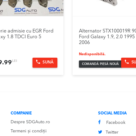
rie admisie cu EGR Ford
Alternator STX100019R 9
xy 1.8 TDCI Euro 5
Ford Galaxy 1.9, 2.0 1995 
2006
Nedisponibilă.
LEI
9.99
SUNĂ
S
COMANDĂ PIESĂ NOUĂ
COMPANIE
SOCIAL MEDIA
Despre SDGAuto.ro
Facebook
Termeni și condiții
Twitter