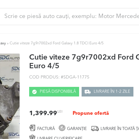
ută
pă:
laxy
»
Cutie viteze 7g9r7002xd Ford Galaxy 1.8 TDCI Euro 4/5
Cutie viteze 7g9r7002xd Ford 
Euro 4/5
COD PRODUS: #
SDGA-11775
PIESĂ DISPONIBILĂ
LIVRARE ÎN 1-2 ZILE
LEI
1,399.99
Propune ofertă
FACTURĂ
GARANȚIE
LIVRARE ÎN TOATĂ 
LIVRARE CU VERIFICARE