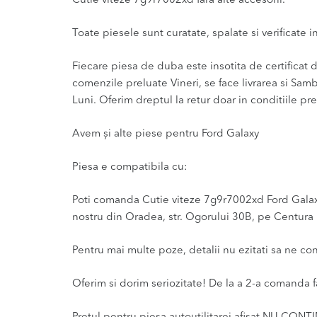
Cutie viteze 7g9r7002xd fara alte accesorii.
Toate piesele sunt curatate, spalate si verificate ina
Fiecare piesa de duba este insotita de certificat de
comenzile preluate Vineri, se face livrarea si Sam
Luni. Oferim dreptul la retur doar in conditiile pre
Avem și alte piese pentru Ford Galaxy
Piesa e compatibila cu:
Poti comanda Cutie viteze 7g9r7002xd Ford Galaxy 1
nostru din Oradea, str. Ogorului 30B, pe Centura l
Pentru mai multe poze, detalii nu ezitati sa ne co
Oferim si dorim seriozitate! De la a 2-a comanda f