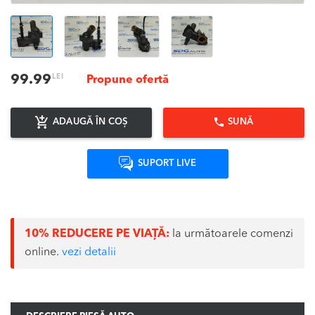
LEI
99.99
Propune ofertă
ADAUGĂ ÎN COȘ
SUNĂ
SUPORT LIVE
10% REDUCERE PE VIAȚĂ:
la următoarele comenzi
online.
vezi detalii