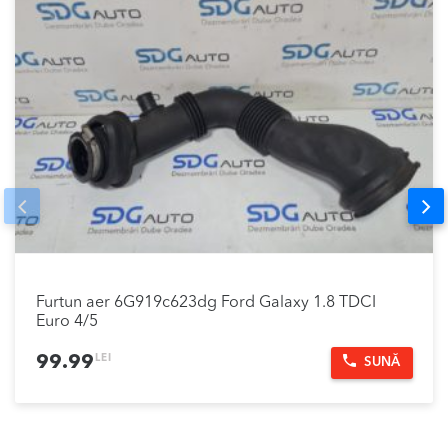
Prev
Nex
Furtun aer 6G919c623dg Ford Galaxy 1.8 TDCI
Euro 4/5
LEI
99.99
SUNĂ