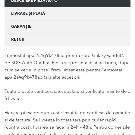
DESCRIERE PIESĂ AUTO
LIVRARE ȘI PLATĂ
GARANȚIE
RETUR
Termostat apa 2s4q9k478ad pentru Ford Galaxy vandut/a
de SDG Auto Oradea. Piesa se prezinta in stare buna, dupa
cum se vede in poze. Pretul afisat este pentru Termostat
apa 2s4q9k478ad fara alte accesorii.
Toate piesele sunt curatate, spalate si verificate inainte de a
fi livrata.
Fiecare piesa de duba este insotita de certificat de garantie
si de factura! Se livreaza in toata tara prin curier rapid
(contra cost), livrarea se face in 24h – 48h. Pentru comenzile
preluate Vineri, se face livrarea si Sambata daca se specifica