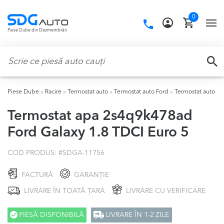
Skip
Skip
0
to
to
Call
TO
Piese Dube din Dezmembrări
navigation
content
us:
NA
Caută:
CA
Piese Dube
»
Racire
»
Termostat auto
»
Termostat auto Ford
»
Termostat auto Fo
Termostat apa 2s4q9k478ad
Ford Galaxy 1.8 TDCI Euro 5
COD PRODUS: #
SDGA-11756
FACTURĂ
GARANȚIE
LIVRARE ÎN TOATĂ ȚARA
LIVRARE CU VERIFICARE
PIESĂ DISPONIBILĂ
LIVRARE ÎN 1-2 ZILE