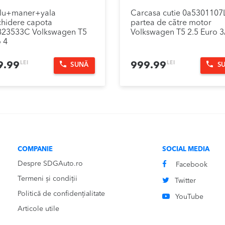
lu+maner+yala
Carcasa cutie 0a5301107
hidere capota
partea de către motor
823533C Volkswagen T5
Volkswagen T5 2.5 Euro 3
 4
LEI
LEI
9.99
999.99
SUNĂ
S
COMPANIE
SOCIAL MEDIA
Despre SDGAuto.ro
Facebook
Termeni și condiții
Twitter
Politică de confidențialitate
YouTube
Articole utile