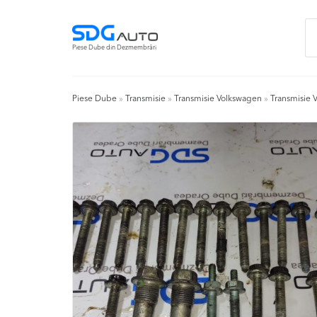
Skip
Skip
Ca
to
to
du
navigation
content
Piese Dube din Dezmembrări
Piese Dube
»
Transmisie
»
Transmisie Volkswagen
»
Transmisie 