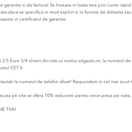
 garantie si de factura! Se livreaza in toata tara prin curier rapid 
bata daca se specifica in mod explict si in functie de distanta sa
vazute in certificatul de garantie.
.5 Euro 3/4 direct din site-ul nostru sdgauto.ro, la numarul de te
stul CET II.
ntactati la numarul de telefon afisat! Raspundem in cel mai scurt 
acuta pe site se ofera 10% reducere pentru orice piesa pe viata, 
INE TVA!