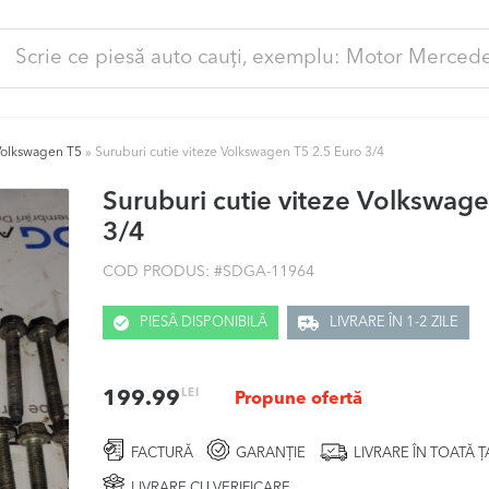
ută
pă:
Volkswagen T5
»
Suruburi cutie viteze Volkswagen T5 2.5 Euro 3/4
Suruburi cutie viteze Volkswag
3/4
COD PRODUS: #
SDGA-11964
PIESĂ DISPONIBILĂ
LIVRARE ÎN 1-2 ZILE
LEI
199.99
Propune ofertă
FACTURĂ
GARANȚIE
LIVRARE ÎN TOATĂ 
LIVRARE CU VERIFICARE