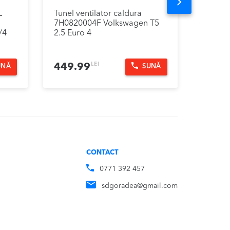
Next
L
Tunel ventilator caldura
Pedala
7H0820004F Volkswagen T5
Volksw
/4
2.5 Euro 4
LEI
449.99
199.
UNĂ
SUNĂ
CONTACT
0771 392 457
sdgoradea@gmail.com