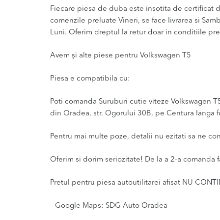
Fiecare piesa de duba este insotita de certificat de
comenzile preluate Vineri, se face livrarea si Sam
Luni. Oferim dreptul la retur doar in conditiile pre
Avem și alte piese pentru Volkswagen T5
Piesa e compatibila cu:
Poti comanda Suruburi cutie viteze Volkswagen T5 2
din Oradea, str. Ogorului 30B, pe Centura langa fo
Pentru mai multe poze, detalii nu ezitati sa ne co
Oferim si dorim seriozitate! De la a 2-a comanda f
Pretul pentru piesa autoutilitarei afisat NU CONT
– Google Maps: SDG Auto Oradea