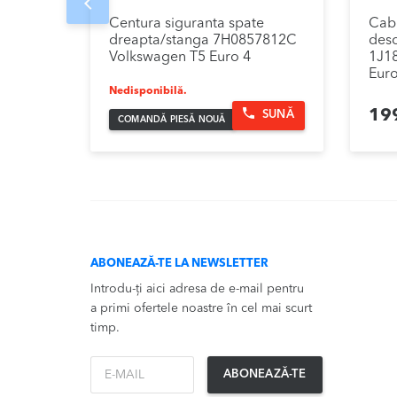
Prev
Centura siguranta spate
Cab
dreapta/stanga 7H0857812C
desc
Volkswagen T5 Euro 4
1J1
Euro
Nedisponibilă.
19
SUNĂ
COMANDĂ PIESĂ NOUĂ
ABONEAZĂ-TE LA NEWSLETTER
Introdu-ți aici adresa de e-mail pentru
a primi ofertele noastre în cel mai scurt
timp.
*Email
ABONEAZĂ-TE