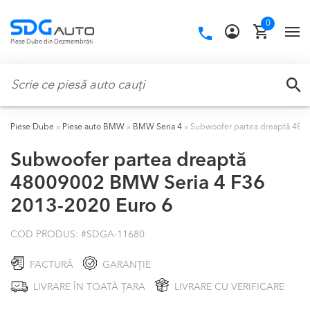
Skip
Skip
0
to
to
Call
TO
Piese Dube din Dezmembrări
navigation
content
us:
NA
Caută:
CA
Piese Dube
»
Piese auto BMW
»
BMW Seria 4
»
Subwoofer partea dreaptă 480
Subwoofer partea dreaptă
48009002 BMW Seria 4 F36
2013-2020 Euro 6
COD PRODUS: #
SDGA-11680
FACTURĂ
GARANȚIE
LIVRARE ÎN TOATĂ ȚARA
LIVRARE CU VERIFICARE