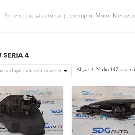
ută
pă:
 SERIA 4
Afișez 1–24 din 147 piese 
ează după cele mai recente