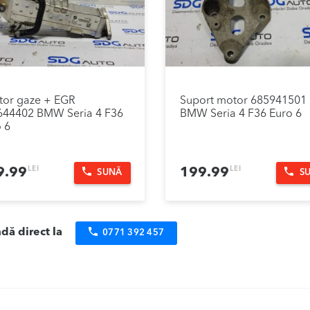
tor gaze + EGR
Suport motor 685941501
644402 BMW Seria 4 F36
BMW Seria 4 F36 Euro 6
 6
LEI
LEI
9.99
199.99
SUNĂ
S
ă direct la
0771 392 457