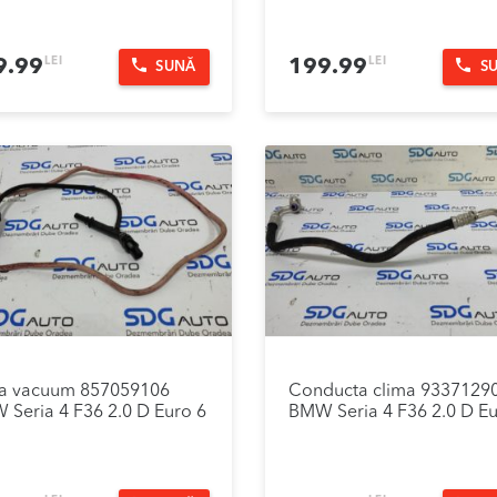
LEI
LEI
9.99
199.99
SUNĂ
S
va vacuum 857059106
Conducta clima 9337129
Seria 4 F36 2.0 D Euro 6
BMW Seria 4 F36 2.0 D Eu