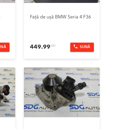
a
Față de ușă BMW Seria 4 F36
LEI
449.99
UNĂ
SUNĂ