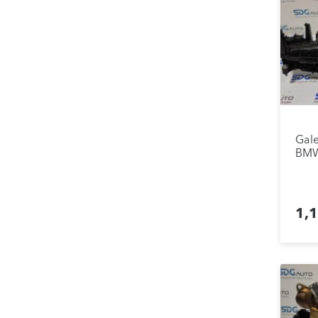
Gale
BMW 
1,