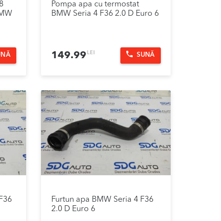
8
Pompa apa cu termostat
 BMW
BMW Seria 4 F36 2.0 D Euro 6
LEI
149.99
UNĂ
SUNĂ
 F36
Furtun apa BMW Seria 4 F36
2.0 D Euro 6