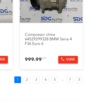
Compresor clima
64529299328 BMW Seria 4
F36 Euro 6
LEI
999.99
UNĂ
SUNĂ
Navigare
Pagina
…
1
2
3
4
5
7
următoare
în
produse