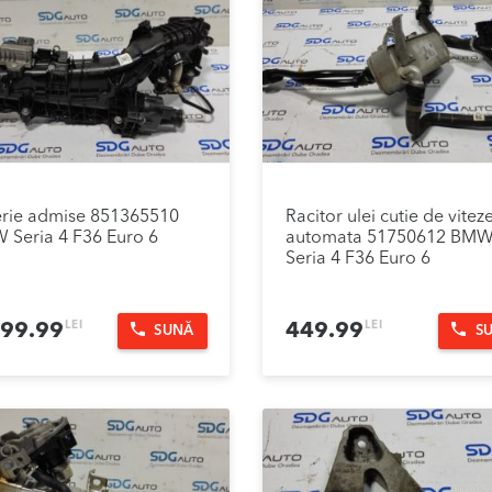
rie admise 851365510
Racitor ulei cutie de vitez
Seria 4 F36 Euro 6
automata 51750612 BM
Seria 4 F36 Euro 6
LEI
LEI
199.99
449.99
SUNĂ
S