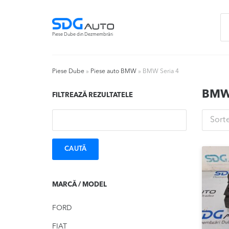
Skip
Skip
Ca
to
to
du
navigation
content
Piese Dube din Dezmembrări
Piese Dube
»
Piese auto BMW
»
BMW Seria 4
BMW
FILTREAZĂ REZULTATELE
Caută:
Sort
MARCĂ / MODEL
FORD
FIAT