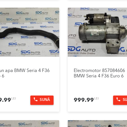
un apa BMW Seria 4 F36
Electromotor 857084606
 6
BMW Seria 4 F36 Euro 6
LEI
LEI
9.99
999.99
SUNĂ
S