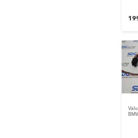
19
Val
BMW 