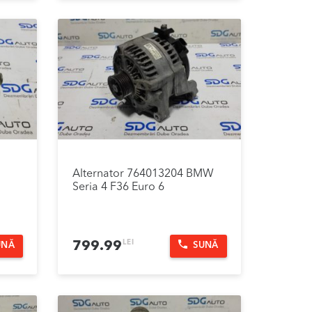
Alternator 764013204 BMW
Seria 4 F36 Euro 6
LEI
799.99
UNĂ
SUNĂ