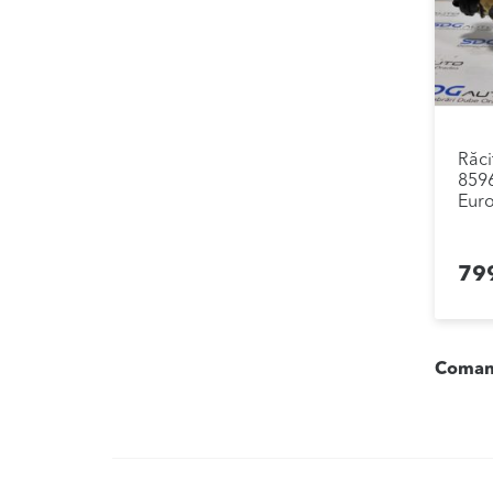
Răci
859
Euro
79
Comand