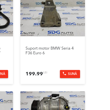
e
Suport motor BMW Seria 4
W
F36 Euro 6
LEI
199.99
UNĂ
SUNĂ