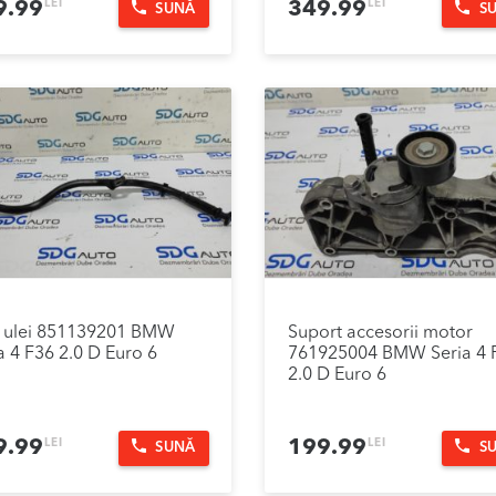
LEI
LEI
9.99
349.99
SUNĂ
S
a ulei 851139201 BMW
Suport accesorii motor
a 4 F36 2.0 D Euro 6
761925004 BMW Seria 4 
2.0 D Euro 6
LEI
LEI
9.99
199.99
SUNĂ
S