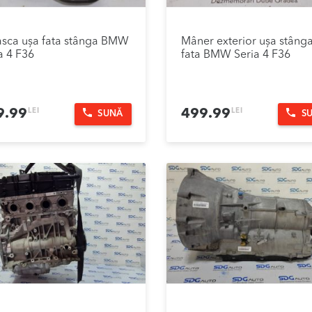
sca ușa fata stânga BMW
Mâner exterior ușa stâng
a 4 F36
fata BMW Seria 4 F36
LEI
LEI
9.99
499.99
SUNĂ
S