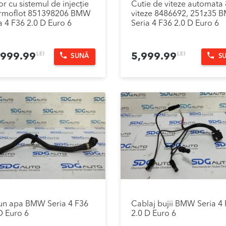
r cu sistemul de injecție
Cutie de viteze automata 
termoflot 851398206 BMW
viteze 8486692, 251z35
a 4 F36 2.0 D Euro 6
Seria 4 F36 2.0 D Euro 6
LEI
LEI
,999.99
5,999.99
SUNĂ
S
un apa BMW Seria 4 F36
Cablaj bujii BMW Seria 4
D Euro 6
2.0 D Euro 6