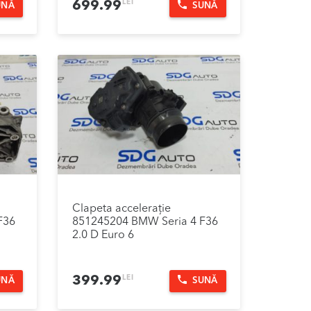
LEI
699.99
UNĂ
SUNĂ
Clapeta accelerație
F36
851245204 BMW Seria 4 F36
2.0 D Euro 6
LEI
399.99
UNĂ
SUNĂ