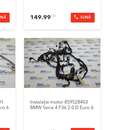
LEI
149.99
UNĂ
SUNĂ
01
Instalație motor 859528403
ro 6
BMW Seria 4 F36 2.0 D Euro 6