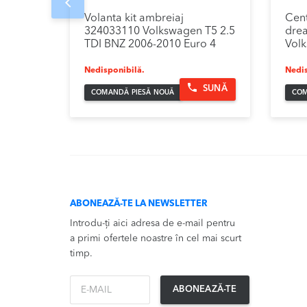
Prev
Volanta kit ambreiaj
Cent
324033110 Volkswagen T5 2.5
dre
TDI BNZ 2006-2010 Euro 4
Volk
Nedisponibilă.
Nedis
SUNĂ
COMANDĂ PIESĂ NOUĂ
COM
ABONEAZĂ-TE LA NEWSLETTER
Introdu-ți aici adresa de e-mail pentru
a primi ofertele noastre în cel mai scurt
timp.
*Email
ABONEAZĂ-TE