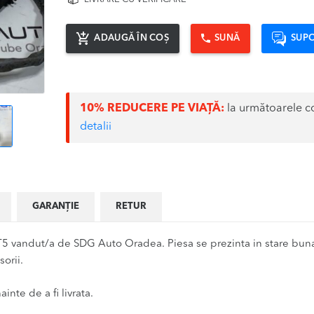
ADAUGĂ ÎN COȘ
SUNĂ
SUPO
10% REDUCERE PE VIAȚĂ:
la următoarele c
detalii
GARANȚIE
RETUR
andut/a de SDG Auto Oradea. Piesa se prezinta in stare buna, 
orii.
inte de a fi livrata.