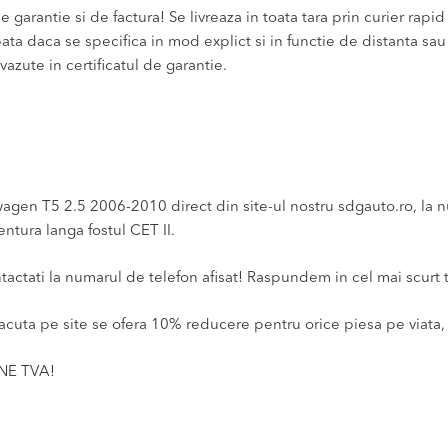
 garantie si de factura! Se livreaza in toata tara prin curier rapid 
bata daca se specifica in mod explict si in functie de distanta sa
vazute in certificatul de garantie.
T5 2.5 2006-2010 direct din site-ul nostru sdgauto.ro, la numa
ntura langa fostul CET II.
ntactati la numarul de telefon afisat! Raspundem in cel mai scurt 
acuta pe site se ofera 10% reducere pentru orice piesa pe viata, 
INE TVA!