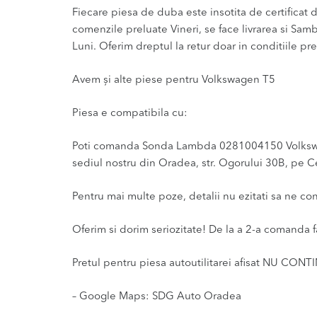
Fiecare piesa de duba este insotita de certificat de
comenzile preluate Vineri, se face livrarea si Sam
Luni. Oferim dreptul la retur doar in conditiile pre
Avem și alte piese pentru Volkswagen T5
Piesa e compatibila cu:
Poti comanda Sonda Lambda 0281004150 Volkswagen 
sediul nostru din Oradea, str. Ogorului 30B, pe Ce
Pentru mai multe poze, detalii nu ezitati sa ne co
Oferim si dorim seriozitate! De la a 2-a comanda f
Pretul pentru piesa autoutilitarei afisat NU CONT
– Google Maps: SDG Auto Oradea