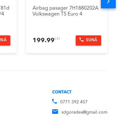
Next
781d
Airbag pasager 7H1880202A
Usa dr
/4
Volkswagen T5 Euro 4
T5 200
Nedispon
LEI
199.99
UNĂ
SUNĂ
COMAND
CONTACT
0771 392 457
sdgoradea@gmail.com