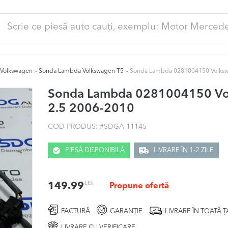
ută
pă:
Volkswagen
»
Sonda Lambda Volkswagen T5
»
Sonda Lambda 0281004150 Volksw
Sonda Lambda 0281004150 Vo
2.5 2006-2010
COD PRODUS: #
SDGA-11145
PIESĂ DISPONIBILĂ
LIVRARE ÎN 1-2 ZILE
LEI
149.99
Propune ofertă
FACTURĂ
GARANȚIE
LIVRARE ÎN TOATĂ 
LIVRARE CU VERIFICARE