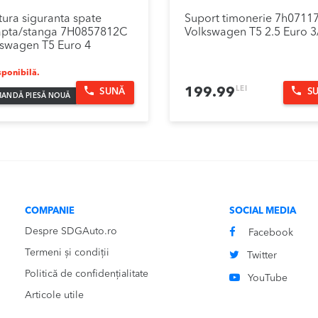
ura siguranta spate
Suport timonerie 7h0711
apta/stanga 7H0857812C
Volkswagen T5 2.5 Euro 3
swagen T5 Euro 4
ponibilă.
LEI
199.99
SUNĂ
S
ANDĂ PIESĂ NOUĂ
COMPANIE
SOCIAL MEDIA
Despre SDGAuto.ro
Facebook
Termeni și condiții
Twitter
Politică de confidențialitate
YouTube
Articole utile