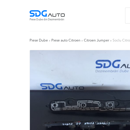
Skip
Skip
Ca
to
to
du
navigation
content
Piese Dube din Dezmembrări
Piese Dube
»
Piese auto Citroen
»
Citroen Jumper
»
Soclu Citr