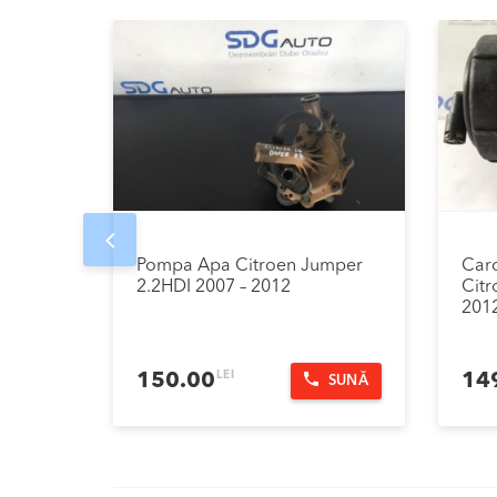
Prev
Pompa Apa Citroen Jumper
Carc
2.2HDI 2007 – 2012
Citr
201
LEI
150.00
14
SUNĂ