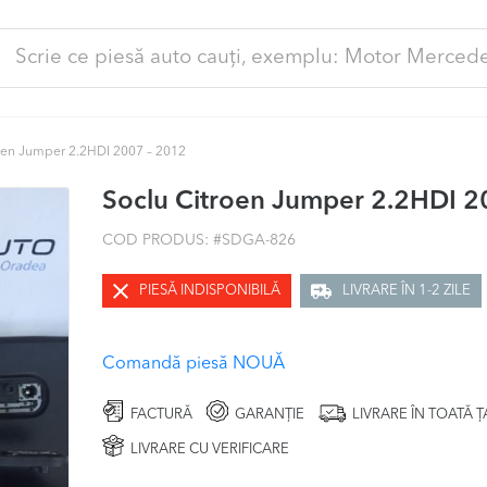
ută
pă:
oen Jumper 2.2HDI 2007 – 2012
Soclu Citroen Jumper 2.2HDI 2
COD PRODUS: #
SDGA-826
PIESĂ INDISPONIBILĂ
LIVRARE ÎN 1-2 ZILE
Comandă piesă NOUĂ
FACTURĂ
GARANȚIE
LIVRARE ÎN TOATĂ 
LIVRARE CU VERIFICARE