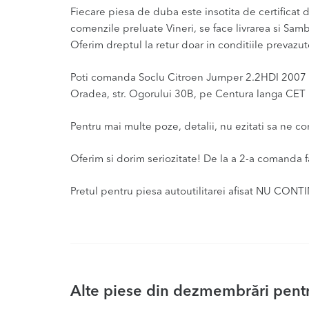
Fiecare piesa de duba este insotita de certificat de
comenzile preluate Vineri, se face livrarea si Samb
Oferim dreptul la retur doar in conditiile prevazute
Poti comanda Soclu Citroen Jumper 2.2HDI 2007 – 2
Oradea, str. Ogorului 30B, pe Centura langa CET I
Pentru mai multe poze, detalii, nu ezitati sa ne c
Oferim si dorim seriozitate! De la a 2-a comanda f
Pretul pentru piesa autoutilitarei afisat NU CONT
Alte piese din dezmembrări pentr