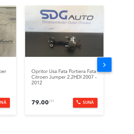
Next
per
Opritor Usa Fata Portiera Fata
Sonda 
Citroen Jumper 2.2HDI 2007 –
Pompa 
2012
2.2HDI
LEI
79.00
150.
UNĂ
SUNĂ