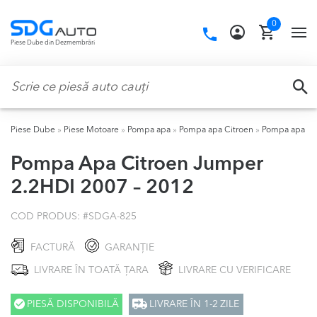
Skip
Skip
0
to
to
Call
TO
Piese Dube din Dezmembrări
navigation
content
us:
NA
Caută:
CA
Piese Dube
»
Piese Motoare
»
Pompa apa
»
Pompa apa Citroen
»
Pompa apa Ci
Pompa Apa Citroen Jumper
2.2HDI 2007 – 2012
COD PRODUS: #
SDGA-825
FACTURĂ
GARANȚIE
LIVRARE ÎN TOATĂ ȚARA
LIVRARE CU VERIFICARE
PIESĂ DISPONIBILĂ
LIVRARE ÎN 1-2 ZILE