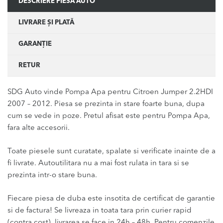
DESCRIERE PIESĂ AUTO
LIVRARE ȘI PLATĂ
GARANȚIE
RETUR
SDG Auto vinde Pompa Apa pentru Citroen Jumper 2.2HDI
2007 – 2012. Piesa se prezinta in stare foarte buna, dupa
cum se vede in poze. Pretul afisat este pentru Pompa Apa,
fara alte accesorii.
Toate piesele sunt curatate, spalate si verificate inainte de a
fi livrate. Autoutilitara nu a mai fost rulata in tara si se
prezinta intr-o stare buna.
Fiecare piesa de duba este insotita de certificat de garantie
si de factura! Se livreaza in toata tara prin curier rapid
(contra cost), livrarea se face in 24h – 48h. Pentru comenzile