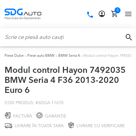
Skip
Skip
0
to
to
Call
TO
Piese Dube din Dezmembrări
navigation
content
us:
NA
Caută:
CA
Piese Dube
»
Piese auto BMW
»
BMW Seria 4
»
Modul control Hayon 7492035 
Modul control Hayon 7492035
BMW Seria 4 F36 2013-2020
Euro 6
COD PRODUS: #
SDGA-11670
FACTURĂ
GARANȚIE
LIVRARE ÎN TOATĂ ȚARA
LIVRARE CU VERIFICARE