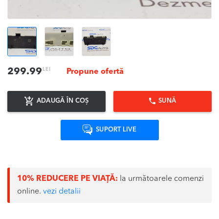
LEI
299.99
Propune ofertă
ADAUGĂ ÎN COȘ
SUNĂ
SUPORT LIVE
10% REDUCERE PE VIAȚĂ:
la următoarele comenzi
online.
vezi detalii