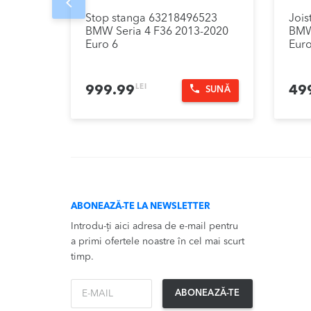
Prev
Stop stanga 63218496523
Jois
BMW Seria 4 F36 2013-2020
BMW
Euro 6
Euro
LEI
999.99
49
SUNĂ
ABONEAZĂ-TE LA NEWSLETTER
Introdu-ți aici adresa de e-mail pentru
a primi ofertele noastre în cel mai scurt
timp.
*Email
ABONEAZĂ-TE