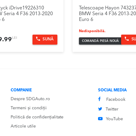
tyck iDrive19226310
Telescoape Hayon 74323
 Seria 4 F36 2013-2020
BMW Seria 4 F36 2013-2
 6
Euro 6
Nedisponibilă.
LEI
9.99
SUNĂ
S
COMANDĂ PIESĂ NOUĂ
COMPANIE
SOCIAL MEDIA
Despre SDGAuto.ro
Facebook
Termeni și condiții
Twitter
Politică de confidențialitate
YouTube
Articole utile