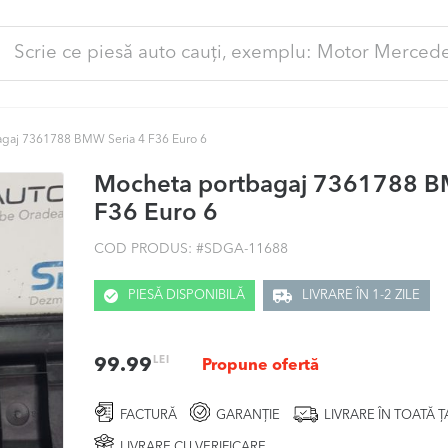
ută
pă:
gaj 7361788 BMW Seria 4 F36 Euro 6
Mocheta portbagaj 7361788 B
F36 Euro 6
COD PRODUS: #
SDGA-11688
PIESĂ DISPONIBILĂ
LIVRARE ÎN 1-2 ZILE
LEI
99.99
Propune ofertă
FACTURĂ
GARANȚIE
LIVRARE ÎN TOATĂ 
LIVRARE CU VERIFICARE