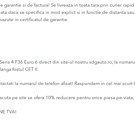
 garantie si de factura! Se livreaza in toata tara prin curier rapid 
bata daca se specifica in mod explict si in functie de distanta sa
vazute in certificatul de garantie.
4 F36 Euro 6 direct din site-ul nostru sdgauto.ro, la numarul d
anga fostul CET II.
ntactati la numarul de telefon afisat! Raspundem in cel mai scurt 
acuta pe site se ofera 10% reducere pentru orice piesa pe viata, 
INE TVA!