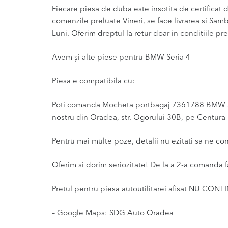
Fiecare piesa de duba este insotita de certificat de
comenzile preluate Vineri, se face livrarea si Sam
Luni. Oferim dreptul la retur doar in conditiile pre
Avem și alte piese pentru BMW Seria 4
Piesa e compatibila cu:
Poti comanda Mocheta portbagaj 7361788 BMW Seria 
nostru din Oradea, str. Ogorului 30B, pe Centura l
Pentru mai multe poze, detalii nu ezitati sa ne co
Oferim si dorim seriozitate! De la a 2-a comanda f
Pretul pentru piesa autoutilitarei afisat NU CONT
– Google Maps: SDG Auto Oradea