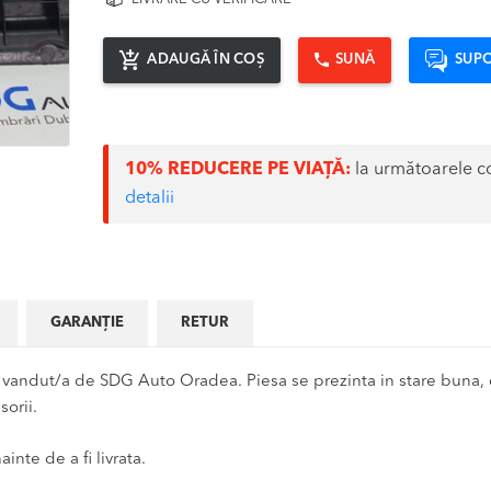
ADAUGĂ ÎN COȘ
SUNĂ
SUPO
10% REDUCERE PE VIAȚĂ:
la următoarele c
detalii
GARANȚIE
RETUR
ndut/a de SDG Auto Oradea. Piesa se prezinta in stare buna, d
orii.
inte de a fi livrata.