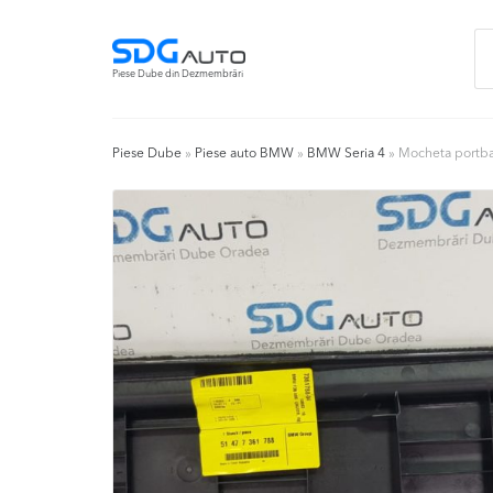
Skip
Skip
Ca
to
to
du
navigation
content
Piese Dube din Dezmembrări
Piese Dube
»
Piese auto BMW
»
BMW Seria 4
»
Mocheta portba