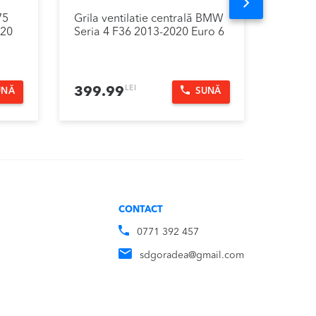
Next
75
Grila ventilatie centrală BMW
Plafon
020
Seria 4 F36 2013-2020 Euro 6
2013-2
LEI
399.99
299.
UNĂ
SUNĂ
CONTACT
0771 392 457
sdgoradea@gmail.com