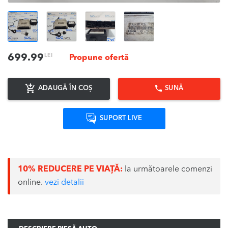
LEI
699.99
Propune ofertă
ADAUGĂ ÎN COȘ
SUNĂ
SUPORT LIVE
10% REDUCERE PE VIAȚĂ:
la următoarele comenzi
online.
vezi detalii