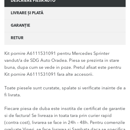
DESCRIERE PIESĂ AUTO
LIVRARE ȘI PLATĂ
GARANȚIE
RETUR
Kit pornire A6111531091 pentru Mercedes Sprinter
vandut/a de SDG Auto Oradea. Piesa se prezinta in stare
buna, dupa cum se vede in poze. Pretul afisat este pentru
Kit pornire A6111531091 fara alte accesorii.
Toate piesele sunt curatate, spalate si verificate inainte de a
fi livrata.
Fiecare piesa de duba este insotita de certificat de garantie
si de factura! Se livreaza in toata tara prin curier rapid
(contra cost), livrarea se face in 24h – 48h. Pentru comenzile
preluate Vineri, se face livrarea si Sambata daca se specifica