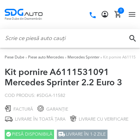
Skip
Skip
0
to
to
Call
TO
Piese Dube din Dezmembrări
navigation
content
us:
NA
Caută:
CA
Piese Dube
»
Piese auto Mercedes
»
Mercedes Sprinter
»
Kit pornire A6111531
Kit pornire A6111531091
Mercedes Sprinter 2.2 Euro 3
COD PRODUS: #
SDGA-11582
FACTURĂ
GARANȚIE
LIVRARE ÎN TOATĂ ȚARA
LIVRARE CU VERIFICARE
PIESĂ DISPONIBILĂ
LIVRARE ÎN 1-2 ZILE