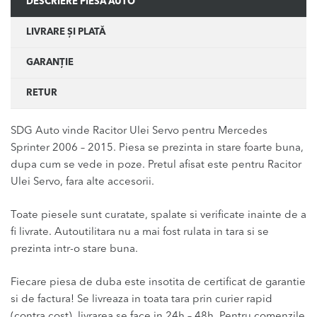
DESCRIERE PIESĂ AUTO
LIVRARE ȘI PLATĂ
GARANȚIE
RETUR
SDG Auto vinde Racitor Ulei Servo pentru Mercedes
Sprinter 2006 – 2015. Piesa se prezinta in stare foarte buna,
dupa cum se vede in poze. Pretul afisat este pentru Racitor
Ulei Servo, fara alte accesorii.
Toate piesele sunt curatate, spalate si verificate inainte de a
fi livrate. Autoutilitara nu a mai fost rulata in tara si se
prezinta intr-o stare buna.
Fiecare piesa de duba este insotita de certificat de garantie
si de factura! Se livreaza in toata tara prin curier rapid
(contra cost), livrarea se face in 24h – 48h. Pentru comenzile