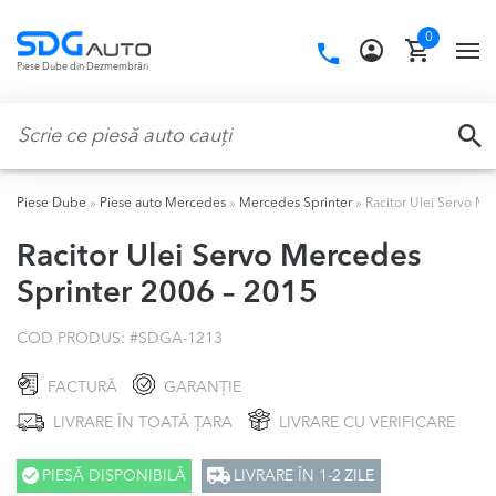
Skip
Skip
0
to
to
Call
TO
Piese Dube din Dezmembrări
navigation
content
us:
NA
Caută:
CA
Piese Dube
»
Piese auto Mercedes
»
Mercedes Sprinter
»
Racitor Ulei Servo M
Racitor Ulei Servo Mercedes
Sprinter 2006 – 2015
COD PRODUS: #
SDGA-1213
FACTURĂ
GARANȚIE
LIVRARE ÎN TOATĂ ȚARA
LIVRARE CU VERIFICARE
PIESĂ DISPONIBILĂ
LIVRARE ÎN 1-2 ZILE