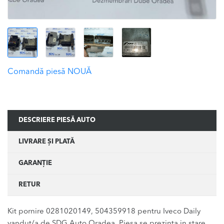
Comandă piesă NOUĂ
DESCRIERE PIESĂ AUTO
LIVRARE ȘI PLATĂ
GARANȚIE
RETUR
Kit pornire 0281020149, 504359918 pentru Iveco Daily
vandut/a de SDG Auto Oradea. Piesa se prezinta in stare