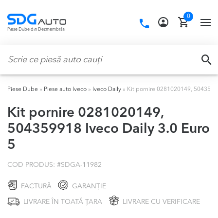
Skip
Skip
0
to
to
Call
TO
Piese Dube din Dezmembrări
navigation
content
us:
NA
Caută:
CA
Piese Dube
»
Piese auto Iveco
»
Iveco Daily
»
Kit pornire 0281020149, 50435991
Kit pornire 0281020149,
504359918 Iveco Daily 3.0 Euro
5
COD PRODUS: #
SDGA-11982
FACTURĂ
GARANȚIE
LIVRARE ÎN TOATĂ ȚARA
LIVRARE CU VERIFICARE