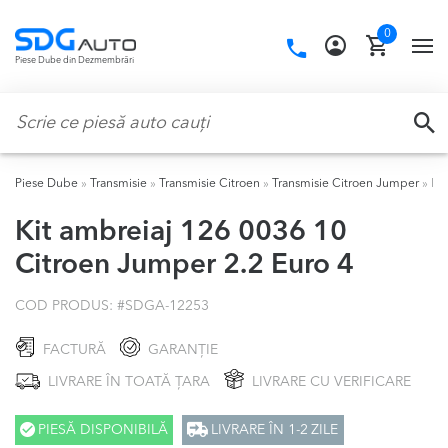
Skip
Skip
0
to
to
Call
TO
Piese Dube din Dezmembrări
navigation
content
us:
NA
Caută:
CA
Piese Dube
»
Transmisie
»
Transmisie Citroen
»
Transmisie Citroen Jumper
»
Ki
Kit ambreiaj 126 0036 10
Citroen Jumper 2.2 Euro 4
COD PRODUS: #
SDGA-12253
FACTURĂ
GARANȚIE
LIVRARE ÎN TOATĂ ȚARA
LIVRARE CU VERIFICARE
PIESĂ DISPONIBILĂ
LIVRARE ÎN 1-2 ZILE