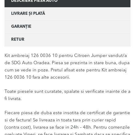
DESCRIERE PIESĂ AUTO
LIVRARE ȘI PLATĂ
GARANȚIE
RETUR
Kit ambreiaj 126 0036 10 pentru Citroen Jumper vandut/a
de SDG Auto Oradea. Piesa se prezinta in stare buna, dupa
cum se vede in poze. Pretul afisat este pentru Kit ambreiaj
126 0036 10 fara alte accesorii.
Toate piesele sunt curatate, spalate si verificate inainte de a
fi livrata.
Fiecare piesa de duba este insotita de certificat de garantie
si de factura! Se livreaza in toata tara prin curier rapid
(contra cost), livrarea se face in 24h – 48h. Pentru comenzile
preluate Vineri, se face livrarea si Sambata daca se specifica