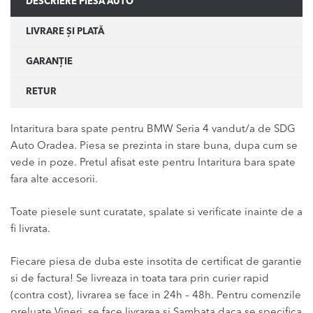
DESCRIERE PIESĂ AUTO
LIVRARE ȘI PLATĂ
GARANȚIE
RETUR
Intaritura bara spate pentru BMW Seria 4 vandut/a de SDG
Auto Oradea. Piesa se prezinta in stare buna, dupa cum se
vede in poze. Pretul afisat este pentru Intaritura bara spate
fara alte accesorii.
Toate piesele sunt curatate, spalate si verificate inainte de a
fi livrata.
Fiecare piesa de duba este insotita de certificat de garantie
si de factura! Se livreaza in toata tara prin curier rapid
(contra cost), livrarea se face in 24h – 48h. Pentru comenzile
preluate Vineri, se face livrarea si Sambata daca se specifica