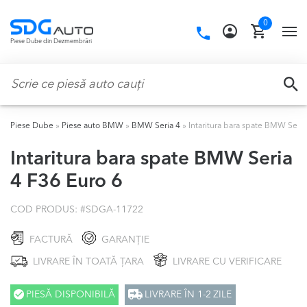
Skip
Skip
0
to
to
Call
TO
Piese Dube din Dezmembrări
navigation
content
us:
NA
Caută:
CA
Piese Dube
»
Piese auto BMW
»
BMW Seria 4
»
Intaritura bara spate BMW Seria
Intaritura bara spate BMW Seria
4 F36 Euro 6
COD PRODUS: #
SDGA-11722
FACTURĂ
GARANȚIE
LIVRARE ÎN TOATĂ ȚARA
LIVRARE CU VERIFICARE
PIESĂ DISPONIBILĂ
LIVRARE ÎN 1-2 ZILE