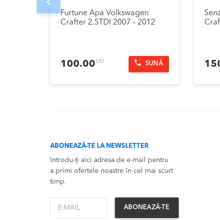
Prev
Furtune Apa Volkswagen
Senz
Crafter 2.5TDI 2007 – 2012
Craf
LEI
100.00
15
SUNĂ
ABONEAZĂ-TE LA NEWSLETTER
Introdu-ți aici adresa de e-mail pentru
a primi ofertele noastre în cel mai scurt
timp.
*Email
ABONEAZĂ-TE