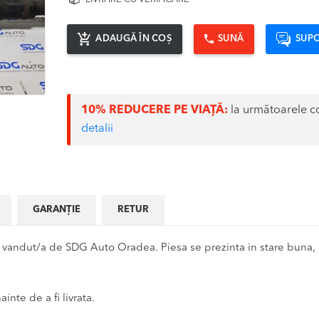
ADAUGĂ ÎN COȘ
SUNĂ
SUPO
10% REDUCERE PE VIAȚĂ:
la următoarele c
detalii
GARANȚIE
RETUR
andut/a de SDG Auto Oradea. Piesa se prezinta in stare buna, d
inte de a fi livrata.