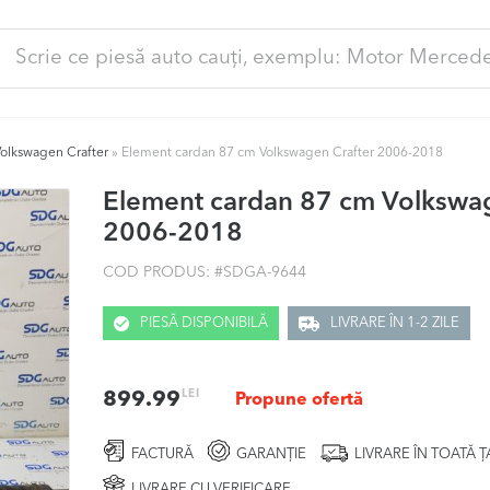
ută
pă:
Volkswagen Crafter
»
Element cardan 87 cm Volkswagen Crafter 2006-2018
Element cardan 87 cm Volkswag
2006-2018
COD PRODUS: #
SDGA-9644
PIESĂ DISPONIBILĂ
LIVRARE ÎN 1-2 ZILE
LEI
899.99
Propune ofertă
FACTURĂ
GARANȚIE
LIVRARE ÎN TOATĂ 
LIVRARE CU VERIFICARE