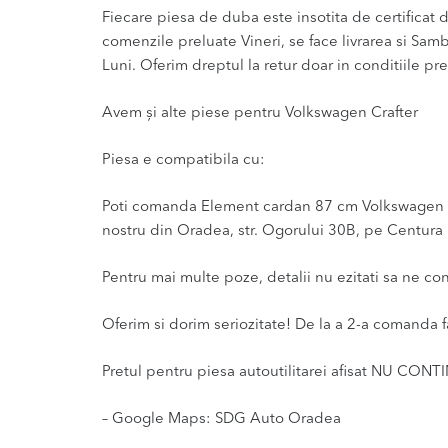
Fiecare piesa de duba este insotita de certificat de
comenzile preluate Vineri, se face livrarea si Sam
Luni. Oferim dreptul la retur doar in conditiile pre
Avem și alte piese pentru Volkswagen Crafter
Piesa e compatibila cu:
Poti comanda Element cardan 87 cm Volkswagen Craf
nostru din Oradea, str. Ogorului 30B, pe Centura l
Pentru mai multe poze, detalii nu ezitati sa ne co
Oferim si dorim seriozitate! De la a 2-a comanda f
Pretul pentru piesa autoutilitarei afisat NU CONT
– Google Maps: SDG Auto Oradea