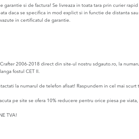
 garantie si de factura! Se livreaza in toata tara prin curier rapid 
bata daca se specifica in mod explict si in functie de distanta sa
vazute in certificatul de garantie.
ter 2006-2018 direct din site-ul nostru sdgauto.ro, la numarul d
anga fostul CET II.
ntactati la numarul de telefon afisat! Raspundem in cel mai scurt 
acuta pe site se ofera 10% reducere pentru orice piesa pe viata, 
INE TVA!