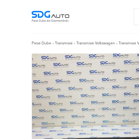
Skip
Skip
Ca
to
to
du
navigation
content
Piese Dube din Dezmembrări
Piese Dube
»
Transmisie
»
Transmisie Volkswagen
»
Transmisie 