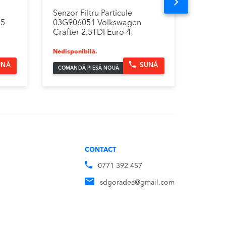
Next
Senzor Filtru Particule
Bloc M
15
03G906051 Volkswagen
Volksw
Crafter 2.5TDI Euro 4
2007 –
Nedisponibilă.
4,69
UNĂ
SUNĂ
COMANDĂ PIESĂ NOUĂ
CONTACT
0771 392 457
sdgoradea@gmail.com