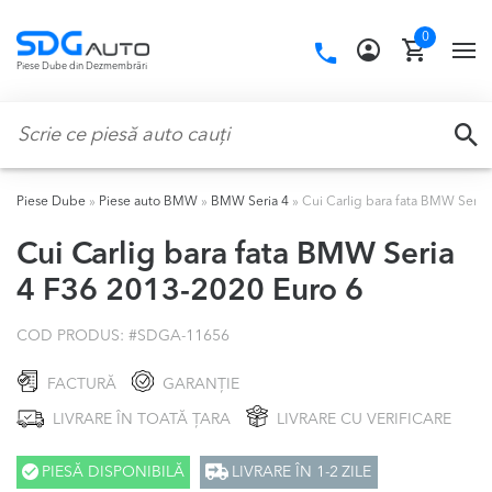
Skip
Skip
0
to
to
Call
TO
Piese Dube din Dezmembrări
navigation
content
us:
NA
Caută:
CA
Piese Dube
»
Piese auto BMW
»
BMW Seria 4
»
Cui Carlig bara fata BMW Seria
Cui Carlig bara fata BMW Seria
4 F36 2013-2020 Euro 6
COD PRODUS: #
SDGA-11656
FACTURĂ
GARANȚIE
LIVRARE ÎN TOATĂ ȚARA
LIVRARE CU VERIFICARE
PIESĂ DISPONIBILĂ
LIVRARE ÎN 1-2 ZILE