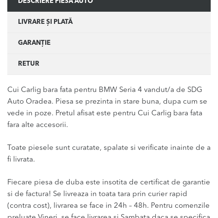
DESCRIERE PIESĂ AUTO
LIVRARE ȘI PLATĂ
GARANȚIE
RETUR
Cui Carlig bara fata pentru BMW Seria 4 vandut/a de SDG
Auto Oradea. Piesa se prezinta in stare buna, dupa cum se
vede in poze. Pretul afisat este pentru Cui Carlig bara fata
fara alte accesorii.
Toate piesele sunt curatate, spalate si verificate inainte de a
fi livrata.
Fiecare piesa de duba este insotita de certificat de garantie
si de factura! Se livreaza in toata tara prin curier rapid
(contra cost), livrarea se face in 24h – 48h. Pentru comenzile
preluate Vineri, se face livrarea si Sambata daca se specifica