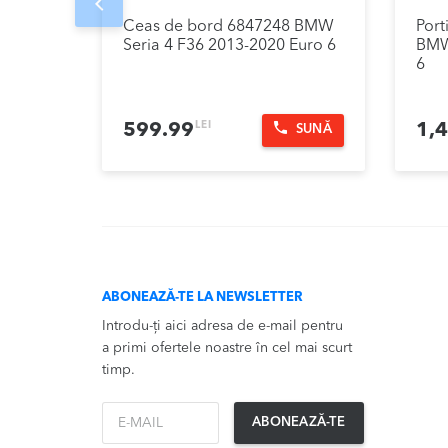
Prev
Ceas de bord 6847248 BMW
Port
Seria 4 F36 2013-2020 Euro 6
BMW
6
LEI
599.99
1,
SUNĂ
ABONEAZĂ-TE LA NEWSLETTER
Introdu-ți aici adresa de e-mail pentru
a primi ofertele noastre în cel mai scurt
timp.
*Email
ABONEAZĂ-TE