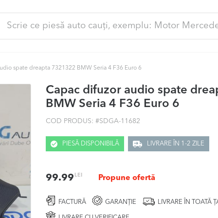
ută
pă:
audio spate dreapta 7321322 BMW Seria 4 F36 Euro 6
Capac difuzor audio spate dre
BMW Seria 4 F36 Euro 6
COD PRODUS: #
SDGA-11682
PIESĂ DISPONIBILĂ
LIVRARE ÎN 1-2 ZILE
LEI
99.99
Propune ofertă
FACTURĂ
GARANȚIE
LIVRARE ÎN TOATĂ 
LIVRARE CU VERIFICARE