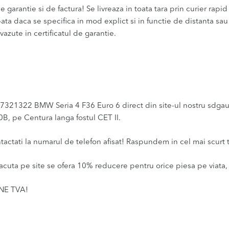
 garantie si de factura! Se livreaza in toata tara prin curier rapid 
bata daca se specifica in mod explict si in functie de distanta sa
vazute in certificatul de garantie.
321322 BMW Seria 4 F36 Euro 6 direct din site-ul nostru sdgauto.
0B, pe Centura langa fostul CET II.
ntactati la numarul de telefon afisat! Raspundem in cel mai scurt 
acuta pe site se ofera 10% reducere pentru orice piesa pe viata, 
INE TVA!