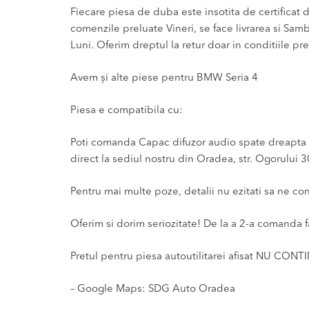
Fiecare piesa de duba este insotita de certificat de
comenzile preluate Vineri, se face livrarea si Sam
Luni. Oferim dreptul la retur doar in conditiile pre
Avem și alte piese pentru BMW Seria 4
Piesa e compatibila cu:
Poti comanda Capac difuzor audio spate dreapta 7
direct la sediul nostru din Oradea, str. Ogorului 3
Pentru mai multe poze, detalii nu ezitati sa ne co
Oferim si dorim seriozitate! De la a 2-a comanda f
Pretul pentru piesa autoutilitarei afisat NU CONT
– Google Maps: SDG Auto Oradea