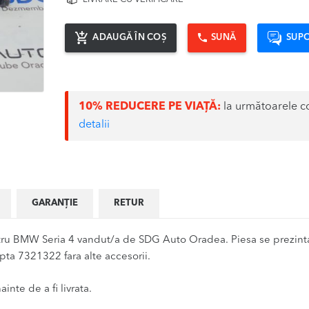
ADAUGĂ ÎN COȘ
SUNĂ
SUPO
10% REDUCERE PE VIAȚĂ:
la următoarele c
detalii
GARANȚIE
RETUR
u BMW Seria 4 vandut/a de SDG Auto Oradea. Piesa se prezinta 
pta 7321322 fara alte accesorii.
inte de a fi livrata.