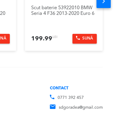
Next
Scut baterie 53922010 BMW
Panou 
020
Seria 4 F36 2013-2020 Euro 6
radio 
2020 E
LEI
199.99
999.
UNĂ
SUNĂ
CONTACT
0771 392 457
sdgoradea@gmail.com