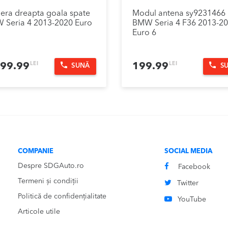
iera dreapta goala spate
Modul antena sy9231466
 Seria 4 2013-2020 Euro
BMW Seria 4 F36 2013-2
Euro 6
LEI
LEI
499.99
199.99
SUNĂ
S
COMPANIE
SOCIAL MEDIA
Despre SDGAuto.ro
Facebook
Termeni și condiții
Twitter
Politică de confidențialitate
YouTube
Articole utile