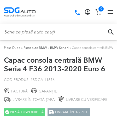
Skip
Skip
0
to
to
Call
TO
Piese Dube din Dezmembrări
navigation
content
us:
NA
Caută:
CA
Piese Dube
»
Piese auto BMW
»
BMW Seria 4
»
Capac consola centrală BMW Se
Capac consola centrală BMW
Seria 4 F36 2013-2020 Euro 6
COD PRODUS: #
SDGA-11676
FACTURĂ
GARANȚIE
LIVRARE ÎN TOATĂ ȚARA
LIVRARE CU VERIFICARE
PIESĂ DISPONIBILĂ
LIVRARE ÎN 1-2 ZILE