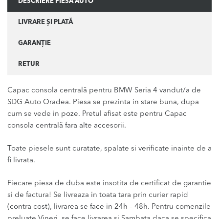
DESCRIERE PIESĂ AUTO
LIVRARE ȘI PLATĂ
GARANȚIE
RETUR
Capac consola centrală pentru BMW Seria 4 vandut/a de
SDG Auto Oradea. Piesa se prezinta in stare buna, dupa
cum se vede in poze. Pretul afisat este pentru Capac
consola centrală fara alte accesorii.
Toate piesele sunt curatate, spalate si verificate inainte de a
fi livrata.
Fiecare piesa de duba este insotita de certificat de garantie
si de factura! Se livreaza in toata tara prin curier rapid
(contra cost), livrarea se face in 24h – 48h. Pentru comenzile
preluate Vineri, se face livrarea si Sambata daca se specifica