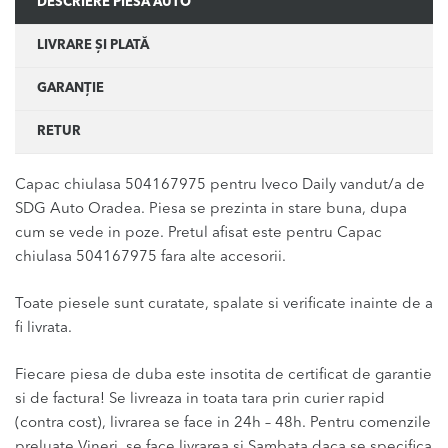
DESCRIERE PIESĂ AUTO
LIVRARE ȘI PLATĂ
GARANȚIE
RETUR
Capac chiulasa 504167975 pentru Iveco Daily vandut/a de
SDG Auto Oradea. Piesa se prezinta in stare buna, dupa
cum se vede in poze. Pretul afisat este pentru Capac
chiulasa 504167975 fara alte accesorii.
Toate piesele sunt curatate, spalate si verificate inainte de a
fi livrata.
Fiecare piesa de duba este insotita de certificat de garantie
si de factura! Se livreaza in toata tara prin curier rapid
(contra cost), livrarea se face in 24h – 48h. Pentru comenzile
preluate Vineri, se face livrarea si Sambata daca se specifica