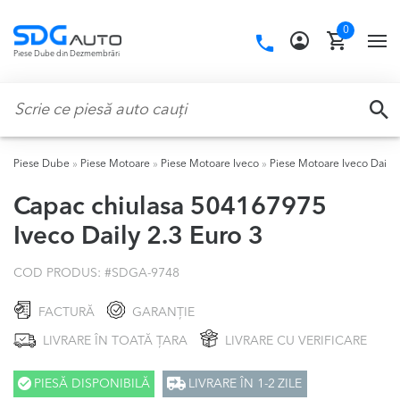
Skip
Skip
0
to
to
Call
TO
Piese Dube din Dezmembrări
navigation
content
us:
NA
Caută:
CA
Piese Dube
»
Piese Motoare
»
Piese Motoare Iveco
»
Piese Motoare Iveco Daily
Capac chiulasa 504167975
Iveco Daily 2.3 Euro 3
COD PRODUS: #
SDGA-9748
FACTURĂ
GARANȚIE
LIVRARE ÎN TOATĂ ȚARA
LIVRARE CU VERIFICARE
PIESĂ DISPONIBILĂ
LIVRARE ÎN 1-2 ZILE