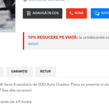
ADAUGĂ ÎN COȘ
SUNĂ
SUPO
10% REDUCERE PE VIAȚĂ:
la următoarele c
detalii
GARANȚIE
RETUR
Seria 4 vandut/a de SDG Auto Oradea. Piesa se prezinta in star
ara alte accesorii.
inte de a fi livrata.