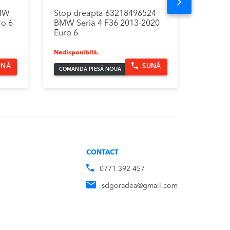
Next
BMW
Stop dreapta 63218496524
Grila 
ro 6
BMW Seria 4 F36 2013-2020
Seria 
Euro 6
Nedisponibilă.
399.
UNĂ
SUNĂ
COMANDĂ PIESĂ NOUĂ
CONTACT
0771 392 457
sdgoradea@gmail.com