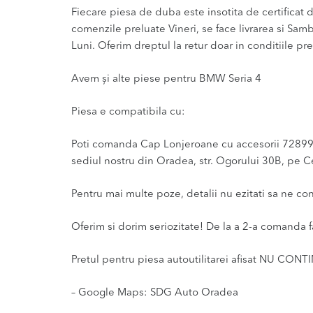
Fiecare piesa de duba este insotita de certificat de
comenzile preluate Vineri, se face livrarea si Sam
Luni. Oferim dreptul la retur doar in conditiile pre
Avem și alte piese pentru BMW Seria 4
Piesa e compatibila cu:
Poti comanda Cap Lonjeroane cu accesorii 7289907 
sediul nostru din Oradea, str. Ogorului 30B, pe Ce
Pentru mai multe poze, detalii nu ezitati sa ne co
Oferim si dorim seriozitate! De la a 2-a comanda f
Pretul pentru piesa autoutilitarei afisat NU CONT
– Google Maps: SDG Auto Oradea