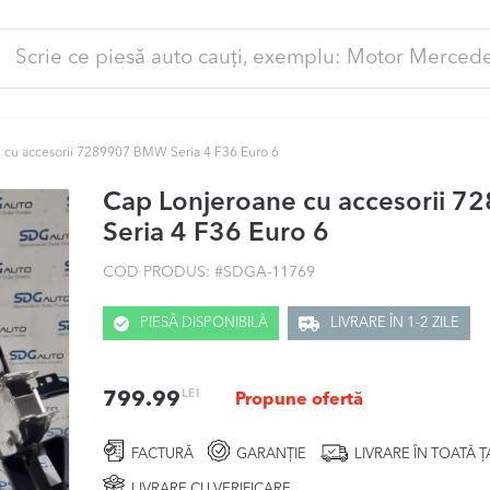
ută
pă:
 cu accesorii 7289907 BMW Seria 4 F36 Euro 6
Cap Lonjeroane cu accesorii 
Seria 4 F36 Euro 6
COD PRODUS: #
SDGA-11769
PIESĂ DISPONIBILĂ
LIVRARE ÎN 1-2 ZILE
LEI
799.99
Propune ofertă
FACTURĂ
GARANȚIE
LIVRARE ÎN TOATĂ 
LIVRARE CU VERIFICARE