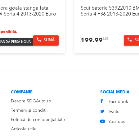
iera goala stanga fata
Scut baterie 53922010 
 Seria 4 2013-2020 Euro
Seria 4 F36 2013-2020 Eu
ponibilă.
LEI
199.99
SUNĂ
S
ANDĂ PIESĂ NOUĂ
COMPANIE
SOCIAL MEDIA
Despre SDGAuto.ro
Facebook
Termeni și condiții
Twitter
Politică de confidențialitate
YouTube
Articole utile