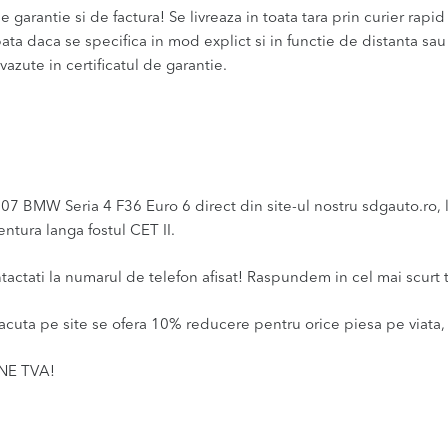
 garantie si de factura! Se livreaza in toata tara prin curier rapid 
bata daca se specifica in mod explict si in functie de distanta sa
vazute in certificatul de garantie.
BMW Seria 4 F36 Euro 6 direct din site-ul nostru sdgauto.ro, la 
ntura langa fostul CET II.
ntactati la numarul de telefon afisat! Raspundem in cel mai scurt 
acuta pe site se ofera 10% reducere pentru orice piesa pe viata, 
INE TVA!