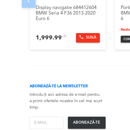
Prev
Display navigatie 684412604
Port
BMW Seria 4 F36 2013-2020
BMW
Euro 6
6
Nedis
LEI
1,999.99
SUNĂ
COM
ABONEAZĂ-TE LA NEWSLETTER
Introdu-ți aici adresa de e-mail pentru
a primi ofertele noastre în cel mai scurt
timp.
*Email
ABONEAZĂ-TE