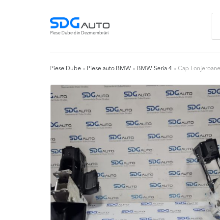
Skip
Skip
Ca
to
to
du
navigation
content
Piese Dube din Dezmembrări
Piese Dube
»
Piese auto BMW
»
BMW Seria 4
»
Cap Lonjeroane