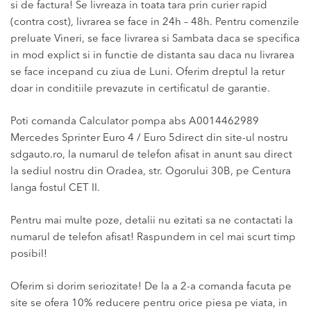
si de factura! Se livreaza in toata tara prin curier rapid
(contra cost), livrarea se face in 24h – 48h. Pentru comenzile
preluate Vineri, se face livrarea si Sambata daca se specifica
in mod explict si in functie de distanta sau daca nu livrarea
se face incepand cu ziua de Luni. Oferim dreptul la retur
doar in conditiile prevazute in certificatul de garantie.
Poti comanda Calculator pompa abs A0014462989
Mercedes Sprinter Euro 4 / Euro 5direct din site-ul nostru
sdgauto.ro, la numarul de telefon afisat in anunt sau direct
la sediul nostru din Oradea, str. Ogorului 30B, pe Centura
langa fostul CET II.
Pentru mai multe poze, detalii nu ezitati sa ne contactati la
numarul de telefon afisat! Raspundem in cel mai scurt timp
posibil!
Oferim si dorim seriozitate! De la a 2-a comanda facuta pe
site se ofera 10% reducere pentru orice piesa pe viata, in