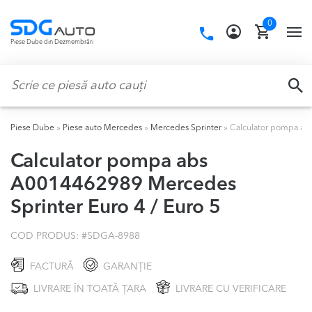
Skip
Skip
0
to
to
Call
TO
Piese Dube din Dezmembrări
navigation
content
us:
NA
Caută:
CA
Piese Dube
»
Piese auto Mercedes
»
Mercedes Sprinter
»
Calculator pompa abs
Calculator pompa abs
A0014462989 Mercedes
Sprinter Euro 4 / Euro 5
COD PRODUS: #
SDGA-8988
FACTURĂ
GARANȚIE
LIVRARE ÎN TOATĂ ȚARA
LIVRARE CU VERIFICARE