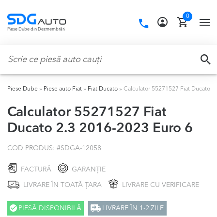
Skip
Skip
0
to
to
Call
TO
Piese Dube din Dezmembrări
navigation
content
us:
NA
Caută:
CA
Piese Dube
»
Piese auto Fiat
»
Fiat Ducato
»
Calculator 55271527 Fiat Ducato 2
Calculator 55271527 Fiat
Ducato 2.3 2016-2023 Euro 6
COD PRODUS: #
SDGA-12058
FACTURĂ
GARANȚIE
LIVRARE ÎN TOATĂ ȚARA
LIVRARE CU VERIFICARE
PIESĂ DISPONIBILĂ
LIVRARE ÎN 1-2 ZILE