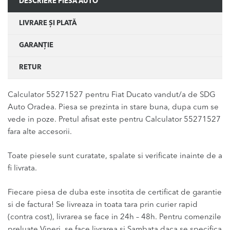
DESCRIERE PIESĂ AUTO
LIVRARE ȘI PLATĂ
GARANȚIE
RETUR
Calculator 55271527 pentru Fiat Ducato vandut/a de SDG
Auto Oradea. Piesa se prezinta in stare buna, dupa cum se
vede in poze. Pretul afisat este pentru Calculator 55271527
fara alte accesorii.
Toate piesele sunt curatate, spalate si verificate inainte de a
fi livrata.
Fiecare piesa de duba este insotita de certificat de garantie
si de factura! Se livreaza in toata tara prin curier rapid
(contra cost), livrarea se face in 24h – 48h. Pentru comenzile
preluate Vineri, se face livrarea si Sambata daca se specifica