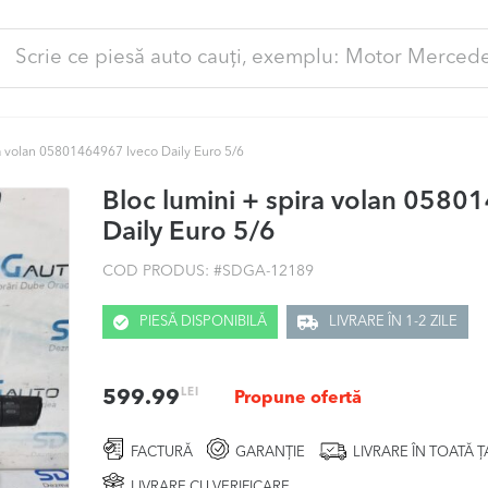
ută
pă:
ra volan 05801464967 Iveco Daily Euro 5/6
Bloc lumini + spira volan 0580
Daily Euro 5/6
COD PRODUS: #
SDGA-12189
PIESĂ DISPONIBILĂ
LIVRARE ÎN 1-2 ZILE
LEI
599.99
Propune ofertă
FACTURĂ
GARANȚIE
LIVRARE ÎN TOATĂ 
LIVRARE CU VERIFICARE