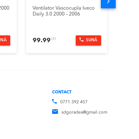
Next
 2000
Ventilator Vascocupla Iveco
Dezmem
Daily 3.0 2000 – 2006
2000 –
LEI
99.99
1.00
UNĂ
SUNĂ
CONTACT
0771 392 457
sdgoradea@gmail.com