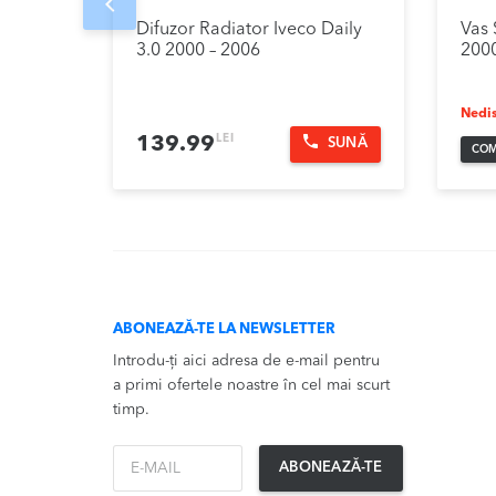
Prev
Difuzor Radiator Iveco Daily
Vas 
3.0 2000 – 2006
2000
Nedis
LEI
139.99
SUNĂ
COM
ABONEAZĂ-TE LA NEWSLETTER
Introdu-ți aici adresa de e-mail pentru
a primi ofertele noastre în cel mai scurt
timp.
*Email
ABONEAZĂ-TE