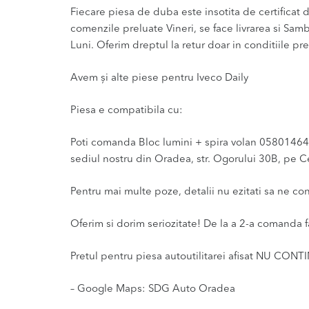
Fiecare piesa de duba este insotita de certificat de
comenzile preluate Vineri, se face livrarea si Sam
Luni. Oferim dreptul la retur doar in conditiile pre
Avem și alte piese pentru Iveco Daily
Piesa e compatibila cu:
Poti comanda Bloc lumini + spira volan 05801464967
sediul nostru din Oradea, str. Ogorului 30B, pe Ce
Pentru mai multe poze, detalii nu ezitati sa ne co
Oferim si dorim seriozitate! De la a 2-a comanda f
Pretul pentru piesa autoutilitarei afisat NU CONT
– Google Maps: SDG Auto Oradea