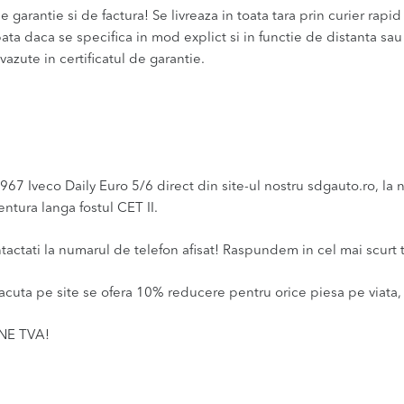
 garantie si de factura! Se livreaza in toata tara prin curier rapid 
bata daca se specifica in mod explict si in functie de distanta sa
vazute in certificatul de garantie.
 Iveco Daily Euro 5/6 direct din site-ul nostru sdgauto.ro, la nu
ntura langa fostul CET II.
ntactati la numarul de telefon afisat! Raspundem in cel mai scurt 
acuta pe site se ofera 10% reducere pentru orice piesa pe viata, 
INE TVA!