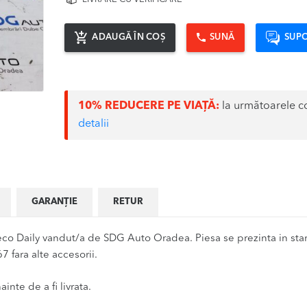
ADAUGĂ ÎN COȘ
SUNĂ
SUPO
10% REDUCERE PE VIAȚĂ:
la următoarele c
detalii
GARANȚIE
RETUR
co Daily vandut/a de SDG Auto Oradea. Piesa se prezinta in star
 fara alte accesorii.
inte de a fi livrata.