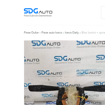
Skip
Skip
Ca
to
to
du
navigation
content
Piese Dube din Dezmembrări
Piese Dube
»
Piese auto Iveco
»
Iveco Daily
»
Bloc lumini + spi