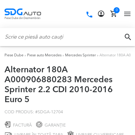
Skip
Skip
0
to
to
Call
TO
Piese Dube din Dezmembrări
navigation
content
us:
NA
Caută:
CA
Piese Dube
»
Piese auto Mercedes
»
Mercedes Sprinter
»
Alternator 180A A00
Alternator 180A
A000906880283 Mercedes
Sprinter 2.2 CDI 2010-2016
Euro 5
COD PRODUS: #
SDGA-12704
FACTURĂ
GARANȚIE