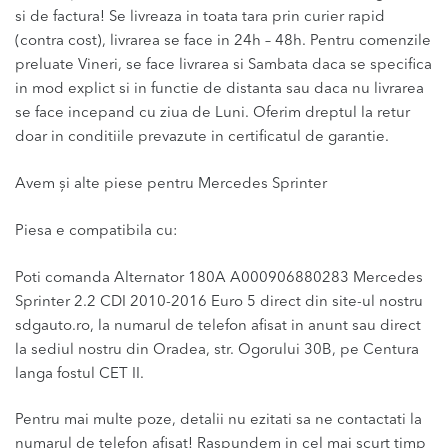
si de factura! Se livreaza in toata tara prin curier rapid
(contra cost), livrarea se face in 24h – 48h. Pentru comenzile
preluate Vineri, se face livrarea si Sambata daca se specifica
in mod explict si in functie de distanta sau daca nu livrarea
se face incepand cu ziua de Luni. Oferim dreptul la retur
doar in conditiile prevazute in certificatul de garantie.
Avem și alte piese pentru Mercedes Sprinter
Piesa e compatibila cu:
Poti comanda Alternator 180A A000906880283 Mercedes
Sprinter 2.2 CDI 2010-2016 Euro 5 direct din site-ul nostru
sdgauto.ro, la numarul de telefon afisat in anunt sau direct
la sediul nostru din Oradea, str. Ogorului 30B, pe Centura
langa fostul CET II.
Pentru mai multe poze, detalii nu ezitati sa ne contactati la
numarul de telefon afisat! Raspundem in cel mai scurt timp