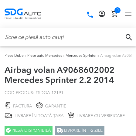
Skip
Skip
0
to
to
Call
TO
Piese Dube din Dezmembrări
navigation
content
us:
NA
Caută:
CA
Piese Dube
»
Piese auto Mercedes
»
Mercedes Sprinter
»
Airbag volan A90686
Airbag volan A9068602002
Mercedes Sprinter 2.2 2014
COD PRODUS: #
SDGA-12191
FACTURĂ
GARANȚIE
LIVRARE ÎN TOATĂ ȚARA
LIVRARE CU VERIFICARE
PIESĂ DISPONIBILĂ
LIVRARE ÎN 1-2 ZILE