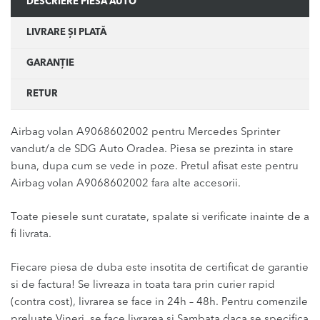
DESCRIERE PIESĂ AUTO
LIVRARE ȘI PLATĂ
GARANȚIE
RETUR
Airbag volan A9068602002 pentru Mercedes Sprinter
vandut/a de SDG Auto Oradea. Piesa se prezinta in stare
buna, dupa cum se vede in poze. Pretul afisat este pentru
Airbag volan A9068602002 fara alte accesorii.
Toate piesele sunt curatate, spalate si verificate inainte de a
fi livrata.
Fiecare piesa de duba este insotita de certificat de garantie
si de factura! Se livreaza in toata tara prin curier rapid
(contra cost), livrarea se face in 24h – 48h. Pentru comenzile
preluate Vineri, se face livrarea si Sambata daca se specifica