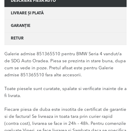
DESCRIERE PIESĂ AUTO
LIVRARE ȘI PLATĂ
GARANȚIE
RETUR
Galerie admise 851365510 pentru BMW Seria 4 vandut/a
de SDG Auto Oradea. Piesa se prezinta in stare buna, dupa
cum se vede in poze. Pretul afisat este pentru Galerie
admise 851365510 fara alte accesorii.
Toate piesele sunt curatate, spalate si verificate inainte de a
fi livrata.
Fiecare piesa de duba este insotita de certificat de garantie
si de factura! Se livreaza in toata tara prin curier rapid
(contra cost), livrarea se face in 24h – 48h. Pentru comenzile
preluate Vineri, se face livrarea si Sambata daca se specifica