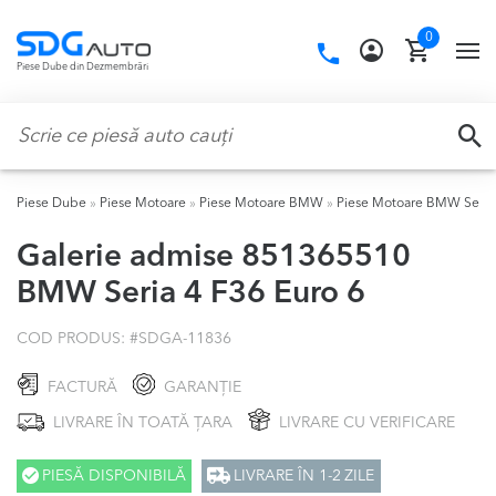
Skip
Skip
0
to
to
Call
TO
Piese Dube din Dezmembrări
navigation
content
us:
NA
Caută:
CA
Piese Dube
»
Piese Motoare
»
Piese Motoare BMW
»
Piese Motoare BMW Seria
Galerie admise 851365510
BMW Seria 4 F36 Euro 6
COD PRODUS: #
SDGA-11836
FACTURĂ
GARANȚIE
LIVRARE ÎN TOATĂ ȚARA
LIVRARE CU VERIFICARE
PIESĂ DISPONIBILĂ
LIVRARE ÎN 1-2 ZILE