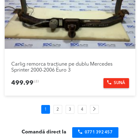
Carlig remorca tracțiune pe dublu Mercedes
Sprinter 2000-2006 Euro 3
LEI
499.99
SUNĂ
Navigare
Pagina
1
2
3
4
următoare
în
produse
Comandă direct la
0771 392 457