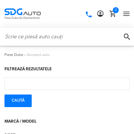
Skip
Skip
0
to
to
Call
TO
Piese Dube din Dezmembrări
navigation
content
us:
NA
Caută:
CA
Piese Dube
»
Accesorii auto
FILTREAZĂ REZULTATELE
Caută:
MARCĂ / MODEL