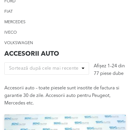
FORD
FIAT
MERCEDES
IVECO
VOLKSWAGEN
ACCESORII AUTO
Afișez 1–24 din
Sortează după cele mai recente
Sor
77 piese dube
du
Accesorii auto – toate piesele sunt insotite de factura si
cel
garantie 30 de zile. Accesorii auto pentru Peugeot,
ma
Mercedes etc.
re