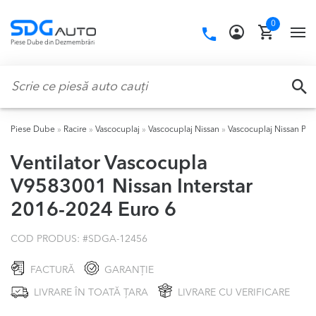
Skip
Skip
0
to
to
Call
TO
Piese Dube din Dezmembrări
navigation
content
us:
NA
Caută:
CA
Piese Dube
»
Racire
»
Vascocuplaj
»
Vascocuplaj Nissan
»
Vascocuplaj Nissan Pri
Ventilator Vascocupla
V9583001 Nissan Interstar
2016-2024 Euro 6
COD PRODUS: #
SDGA-12456
FACTURĂ
GARANȚIE
LIVRARE ÎN TOATĂ ȚARA
LIVRARE CU VERIFICARE