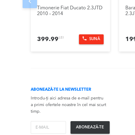
Prev
Timonerie Fiat Ducato 2.3JTD
Bara
2010 – 2014
2.3J
LEI
399.99
19
SUNĂ
ABONEAZĂ-TE LA NEWSLETTER
Introdu-ți aici adresa de e-mail pentru
a primi ofertele noastre în cel mai scurt
timp.
*Email
ABONEAZĂ-TE