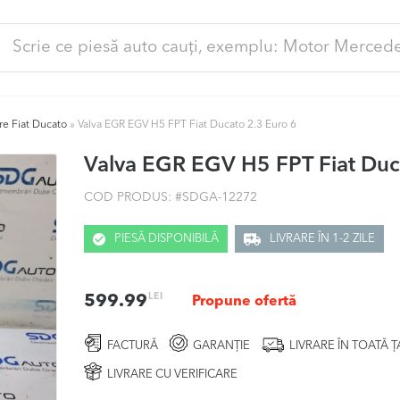
ută
pă:
re Fiat Ducato
»
Valva EGR EGV H5 FPT Fiat Ducato 2.3 Euro 6
Valva EGR EGV H5 FPT Fiat Duc
COD PRODUS: #
SDGA-12272
PIESĂ DISPONIBILĂ
LIVRARE ÎN 1-2 ZILE
LEI
599.99
Propune ofertă
FACTURĂ
GARANȚIE
LIVRARE ÎN TOATĂ 
LIVRARE CU VERIFICARE