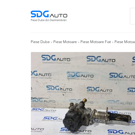
Skip
Skip
Ca
to
to
du
navigation
content
Piese Dube din Dezmembrări
Piese Dube
»
Piese Motoare
»
Piese Motoare Fiat
»
Piese Motoa