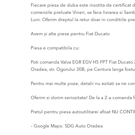
Fiecare piesa de duba este insotita de certificat de
comenzile preluate Vineri, se face livrarea si Sam
Luni. Oferim dreptul la retur doar in conditiile pre
Avem și alte piese pentru Fiat Ducato
Piesa e compatibila cu:
Poti comanda Valva EGR EGV H5 FPT Fiat Ducato 2.3 
Oradea, str. Ogorului 30B, pe Centura langa fostul
Pentru mai multe poze, detalii nu ezitati sa ne co
Oferim si dorim seriozitate! De la a 2-a comanda f
Pretul pentru piesa autoutilitarei afisat NU CONT
– Google Maps: SDG Auto Oradea