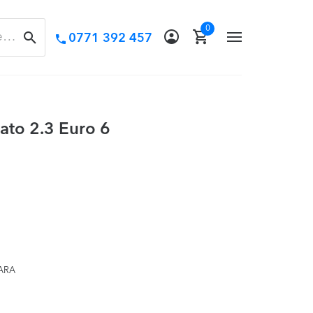
0
Call
0771 392 457
TOGGLE
us:
CAUTĂ
NAVIGATION
ato 2.3 Euro 6
ȚARA