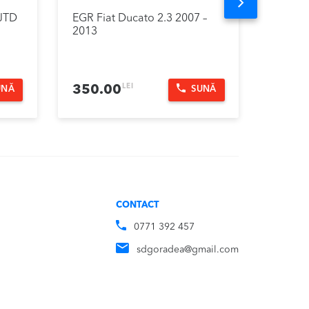
Next
3JTD
EGR Fiat Ducato 2.3 2007 –
Trager
2013
2010 –
LEI
350.00
250.
UNĂ
SUNĂ
CONTACT
0771 392 457
sdgoradea@gmail.com