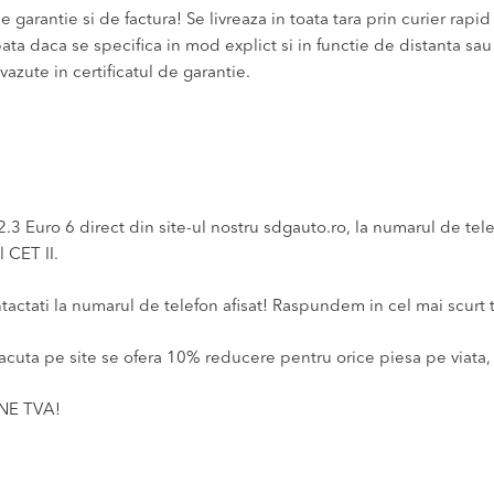
 garantie si de factura! Se livreaza in toata tara prin curier rapid 
bata daca se specifica in mod explict si in functie de distanta sa
vazute in certificatul de garantie.
Euro 6 direct din site-ul nostru sdgauto.ro, la numarul de telefo
 CET II.
ntactati la numarul de telefon afisat! Raspundem in cel mai scurt 
acuta pe site se ofera 10% reducere pentru orice piesa pe viata, 
INE TVA!