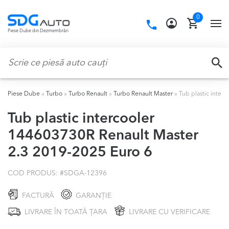
Skip
Skip
0
to
to
Call
TO
Piese Dube din Dezmembrări
navigation
content
us:
NA
Caută:
CA
Piese Dube
»
Turbo
»
Turbo Renault
»
Turbo Renault Master
»
Tub plastic inter
Tub plastic intercooler
144603730R Renault Master
2.3 2019-2025 Euro 6
COD PRODUS: #
SDGA-12396
FACTURĂ
GARANȚIE
LIVRARE ÎN TOATĂ ȚARA
LIVRARE CU VERIFICARE