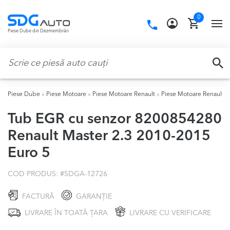
Skip
Skip
0
to
to
Call
TO
Piese Dube din Dezmembrări
navigation
content
us:
NA
Caută:
CA
Piese Dube
»
Piese Motoare
»
Piese Motoare Renault
»
Piese Motoare Renault M
Tub EGR cu senzor 8200854280
Renault Master 2.3 2010-2015
Euro 5
COD PRODUS: #
SDGA-12726
FACTURĂ
GARANȚIE
LIVRARE ÎN TOATĂ ȚARA
LIVRARE CU VERIFICARE