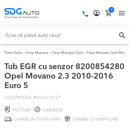
Skip
Skip
0
to
to
Call
TO
Piese Dube din Dezmembrări
navigation
content
us:
NA
Caută:
CA
Piese Dube
»
Piese Motoare
»
Piese Motoare Opel
»
Piese Motoare Opel Mova
Tub EGR cu senzor 8200854280
Opel Movano 2.3 2010-2016
Euro 5
COD PRODUS: #
SDGA-12727
FACTURĂ
GARANȚIE
LIVRARE ÎN TOATĂ ȚARA
LIVRARE CU VERIFICARE