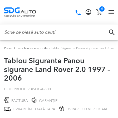
Skip
Skip
0
to
to
Call
TO
Piese Dube din Dezmembrări
navigation
content
us:
NA
Caută:
CA
Piese Dube
»
Toate categoriile
»
Tablou Sigurante Panou sigurane Land Rover 2
Tablou Sigurante Panou
sigurane Land Rover 2.0 1997 –
2006
COD PRODUS: #
SDGA-800
FACTURĂ
GARANȚIE
LIVRARE ÎN TOATĂ ȚARA
LIVRARE CU VERIFICARE