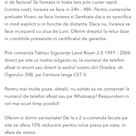
si de factura! Se livreaza in toata tara prin curier rapid
(contra cost), livrarea se face in 24h – 48h. Pentru comenzile
preluate Vineri, se face livrarea si Sambata daca se specifica
in mod explicit si in functie de distanta. Daca nu, livrarea se
face incepand cu ziua de Luni. Oferim dreptul la retur doar
in conditiile prevazute in certificatul de garantie.
Poti comanda Tablou Siguranţe Land Rover 2.0 1997 – 2006
direct pe site-ul nostru sdgauto.ro, la numarul de telefon
afisat in anunt sau direct la sediul nostru din Oradea, str.
Ogorului 30B, pe Centura langa CET II.
Pentru mai multe poze, detalii, nu ezitati sa ne contactati la
numarul de telefon afisat sau pe Whatsapp! Raspundem in
cel mai scurt timp posibil!
Oferim si dorim seriozitate! De la a 2-a comanda facuta pe
site se ofera 10% reducere pentru orice piesa pe viata, in
afara de motor.