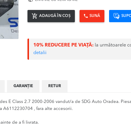
ADAUGĂ ÎN COȘ
SUNĂ
SUPO
10% REDUCERE PE VIAȚĂ:
la următoarele c
detalii
GARANȚIE
RETUR
s E Class 2.7 2000-2006 vandut/a de SDG Auto Oradea. Piesa s
a A6112230704 , fara alte accesorii.
inte de a fi livrata.