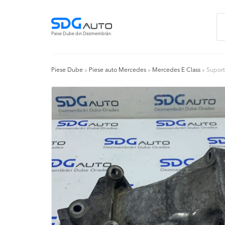
Skip
Skip
Ca
to
to
du
navigation
content
Piese Dube din Dezmembrări
Piese Dube
»
Piese auto Mercedes
»
Mercedes E Class
»
Suport