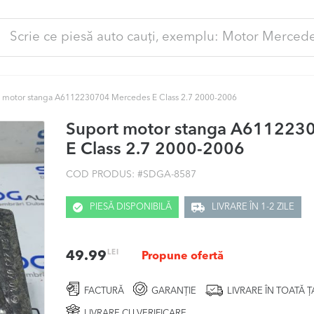
ută
pă:
 motor stanga A6112230704 Mercedes E Class 2.7 2000-2006
Suport motor stanga A611223
E Class 2.7 2000-2006
COD PRODUS: #
SDGA-8587
PIESĂ DISPONIBILĂ
LIVRARE ÎN 1-2 ZILE
LEI
49.99
Propune ofertă
FACTURĂ
GARANȚIE
LIVRARE ÎN TOATĂ 
LIVRARE CU VERIFICARE