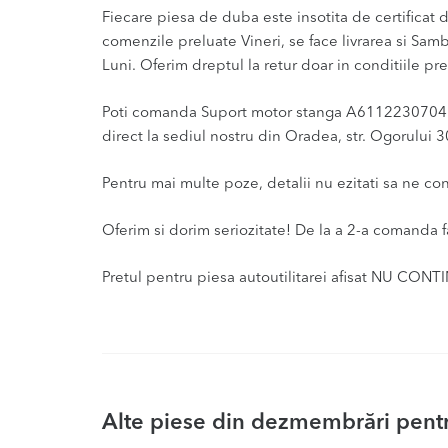
Fiecare piesa de duba este insotita de certificat de
comenzile preluate Vineri, se face livrarea si Sam
Luni. Oferim dreptul la retur doar in conditiile pre
Poti comanda Suport motor stanga A6112230704 Mer
direct la sediul nostru din Oradea, str. Ogorului 3
Pentru mai multe poze, detalii nu ezitati sa ne co
Oferim si dorim seriozitate! De la a 2-a comanda f
Pretul pentru piesa autoutilitarei afisat NU CONT
Alte piese din dezmembrări pentr