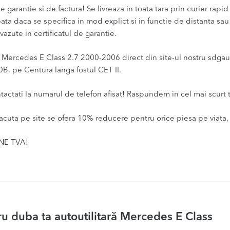
 garantie si de factura! Se livreaza in toata tara prin curier rapid 
bata daca se specifica in mod explict si in functie de distanta sa
vazute in certificatul de garantie.
cedes E Class 2.7 2000-2006 direct din site-ul nostru sdgauto.
0B, pe Centura langa fostul CET II.
ntactati la numarul de telefon afisat! Raspundem in cel mai scurt 
acuta pe site se ofera 10% reducere pentru orice piesa pe viata, 
INE TVA!
u duba ta autoutilitară Mercedes E Class