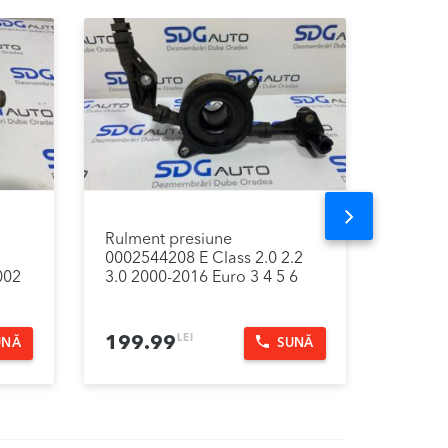
Next
Rulment presiune
Clapet
0002544208 E Class 2.0 2.2
W212, 
002
3.0 2000-2016 Euro 3 4 5 6
2016 E
LEI
199.99
239.
UNĂ
SUNĂ