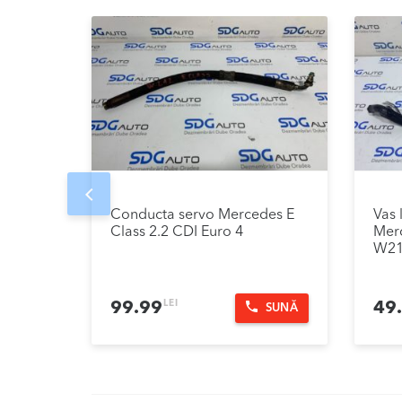
Prev
Conducta servo Mercedes E
Vas 
Class 2.2 CDI Euro 4
Merc
W21
LEI
99.99
49
SUNĂ