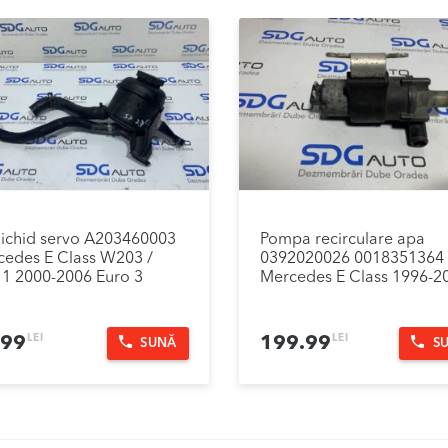
lichid servo A203460003
Pompa recirculare apa
edes E Class W203 /
0392020026 0018351364
1 2000-2006 Euro 3
Mercedes E Class 1996-2
LEI
LEI
.99
199.99
SUNĂ
S