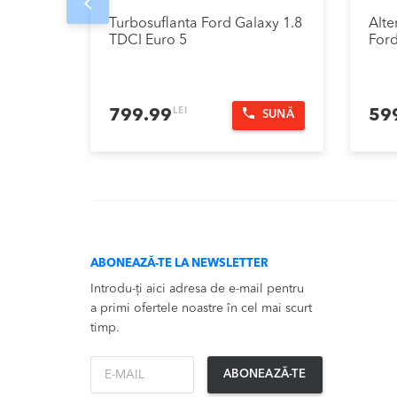
Prev
Turbosuflanta Ford Galaxy 1.8
Alte
TDCI Euro 5
Ford
LEI
799.99
59
SUNĂ
ABONEAZĂ-TE LA NEWSLETTER
Introdu-ți aici adresa de e-mail pentru
a primi ofertele noastre în cel mai scurt
timp.
*Email
ABONEAZĂ-TE