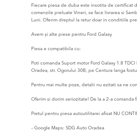
Fiecare piesa de duba este insotita de certificat de
comenzile preluate Vineri, se face livrarea si Sam
Luni. Oferim dreptul la retur doar in conditiile pre
Avem și alte piese pentru Ford Galaxy
Piesa e compatibila cu:
Poti comanda Suport motor Ford Galaxy 1.8 TDCI Eur
Oradea, str. Ogorului 30B, pe Centura langa fostul
Pentru mai multe poze, detalii nu ezitati sa ne co
Oferim si dorim seriozitate! De la a 2-a comanda f
Pretul pentru piesa autoutilitarei afisat NU CONT
– Google Maps: SDG Auto Oradea