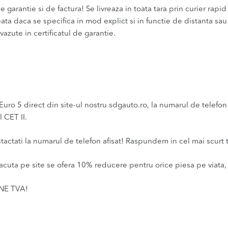
 garantie si de factura! Se livreaza in toata tara prin curier rapid 
bata daca se specifica in mod explict si in functie de distanta sa
vazute in certificatul de garantie.
o 5 direct din site-ul nostru sdgauto.ro, la numarul de telefon a
 CET II.
ntactati la numarul de telefon afisat! Raspundem in cel mai scurt 
acuta pe site se ofera 10% reducere pentru orice piesa pe viata, 
INE TVA!