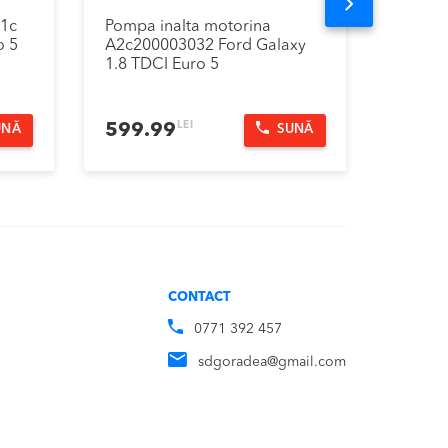
Next
b1c
Pompa inalta motorina
Pompa 
o 5
A2c200003032 Ford Galaxy
3D096
1.8 TDCI Euro 5
Ford G
LEI
599.99
199.
UNĂ
SUNĂ
CONTACT
0771 392 457
sdgoradea@gmail.com