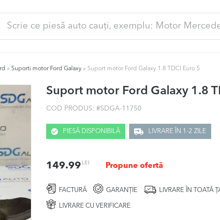
ută
pă:
rd
»
Suporti motor Ford Galaxy
»
Suport motor Ford Galaxy 1.8 TDCI Euro 5
Suport motor Ford Galaxy 1.8 
COD PRODUS: #
SDGA-11750
PIESĂ DISPONIBILĂ
LIVRARE ÎN 1-2 ZILE
LEI
149.99
Propune ofertă
FACTURĂ
GARANȚIE
LIVRARE ÎN TOATĂ 
LIVRARE CU VERIFICARE