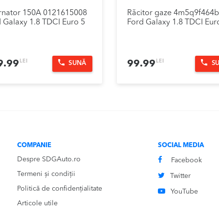
rnator 150A 0121615008
Răcitor gaze 4m5q9f464
 Galaxy 1.8 TDCI Euro 5
Ford Galaxy 1.8 TDCI Eur
LEI
LEI
9.99
99.99
SUNĂ
S
COMPANIE
SOCIAL MEDIA
Despre SDGAuto.ro
Facebook
Termeni și condiții
Twitter
Politică de confidențialitate
YouTube
Articole utile