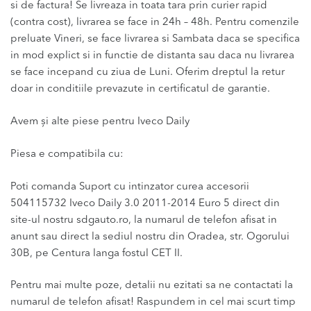
si de factura! Se livreaza in toata tara prin curier rapid
(contra cost), livrarea se face in 24h – 48h. Pentru comenzile
preluate Vineri, se face livrarea si Sambata daca se specifica
in mod explict si in functie de distanta sau daca nu livrarea
se face incepand cu ziua de Luni. Oferim dreptul la retur
doar in conditiile prevazute in certificatul de garantie.
Avem și alte piese pentru Iveco Daily
Piesa e compatibila cu:
Poti comanda Suport cu intinzator curea accesorii
504115732 Iveco Daily 3.0 2011-2014 Euro 5 direct din
site-ul nostru sdgauto.ro, la numarul de telefon afisat in
anunt sau direct la sediul nostru din Oradea, str. Ogorului
30B, pe Centura langa fostul CET II.
Pentru mai multe poze, detalii nu ezitati sa ne contactati la
numarul de telefon afisat! Raspundem in cel mai scurt timp