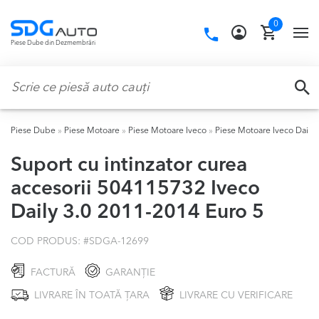
Skip
Skip
0
to
to
Call
TO
Piese Dube din Dezmembrări
navigation
content
us:
NA
Caută:
CA
Piese Dube
»
Piese Motoare
»
Piese Motoare Iveco
»
Piese Motoare Iveco Daily
Suport cu intinzator curea
accesorii 504115732 Iveco
Daily 3.0 2011-2014 Euro 5
COD PRODUS: #
SDGA-12699
FACTURĂ
GARANȚIE
LIVRARE ÎN TOATĂ ȚARA
LIVRARE CU VERIFICARE