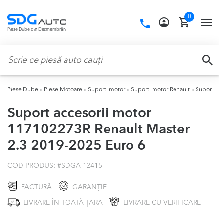
Skip
Skip
0
to
to
Call
TO
Piese Dube din Dezmembrări
navigation
content
us:
NA
Caută:
CA
Piese Dube
»
Piese Motoare
»
Suporti motor
»
Suporti motor Renault
»
Suporti 
Suport accesorii motor
117102273R Renault Master
2.3 2019-2025 Euro 6
COD PRODUS: #
SDGA-12415
FACTURĂ
GARANȚIE
LIVRARE ÎN TOATĂ ȚARA
LIVRARE CU VERIFICARE