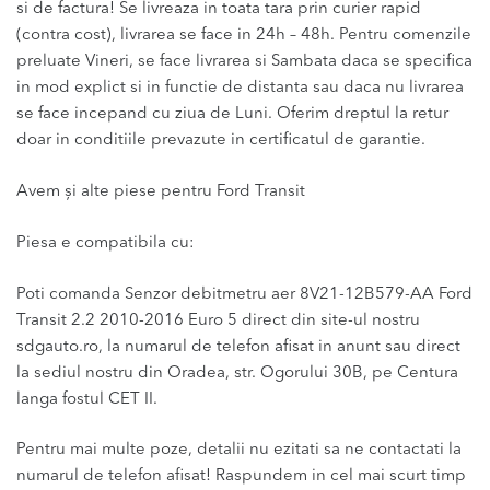
si de factura! Se livreaza in toata tara prin curier rapid
(contra cost), livrarea se face in 24h – 48h. Pentru comenzile
preluate Vineri, se face livrarea si Sambata daca se specifica
in mod explict si in functie de distanta sau daca nu livrarea
se face incepand cu ziua de Luni. Oferim dreptul la retur
doar in conditiile prevazute in certificatul de garantie.
Avem și alte piese pentru Ford Transit
Piesa e compatibila cu:
Poti comanda Senzor debitmetru aer 8V21-12B579-AA Ford
Transit 2.2 2010-2016 Euro 5 direct din site-ul nostru
sdgauto.ro, la numarul de telefon afisat in anunt sau direct
la sediul nostru din Oradea, str. Ogorului 30B, pe Centura
langa fostul CET II.
Pentru mai multe poze, detalii nu ezitati sa ne contactati la
numarul de telefon afisat! Raspundem in cel mai scurt timp