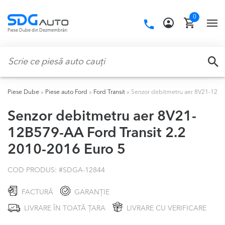
Skip
Skip
0
to
to
Call
TO
Piese Dube din Dezmembrări
navigation
content
us:
NA
Caută:
CA
Piese Dube
»
Piese auto Ford
»
Ford Transit
»
Senzor debitmetru aer 8V21-12B57
Senzor debitmetru aer 8V21-
12B579-AA Ford Transit 2.2
2010-2016 Euro 5
COD PRODUS: #
SDGA-12844
FACTURĂ
GARANȚIE
LIVRARE ÎN TOATĂ ȚARA
LIVRARE CU VERIFICARE