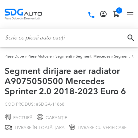
Skip
Skip
0
to
to
Call
TO
Piese Dube din Dezmembrări
navigation
content
us:
NA
Caută:
CA
Piese Dube
»
Piese Motoare
»
Segmenti
»
Segmenti Mercedes
»
Segmenti Mer
Segment dirijare aer radiator
A9075050500 Mercedes
Sprinter 2.0 2018-2023 Euro 6
COD PRODUS: #
SDGA-11868
FACTURĂ
GARANȚIE
LIVRARE ÎN TOATĂ ȚARA
LIVRARE CU VERIFICARE