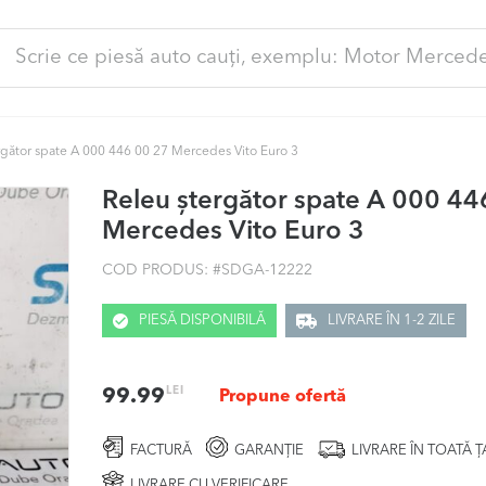
ută
pă:
rgător spate A 000 446 00 27 Mercedes Vito Euro 3
Releu ștergător spate A 000 44
Mercedes Vito Euro 3
COD PRODUS: #
SDGA-12222
PIESĂ DISPONIBILĂ
LIVRARE ÎN 1-2 ZILE
LEI
99.99
Propune ofertă
FACTURĂ
GARANȚIE
LIVRARE ÎN TOATĂ 
LIVRARE CU VERIFICARE