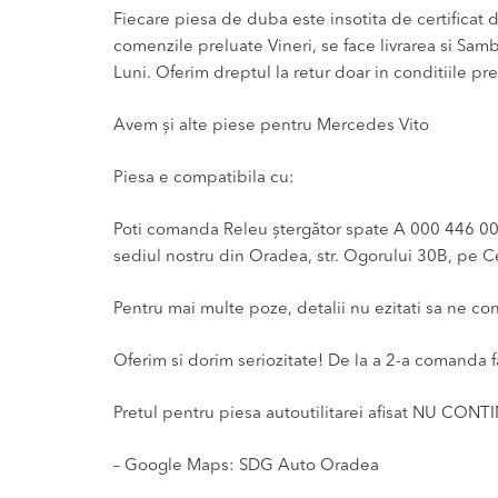
Fiecare piesa de duba este insotita de certificat de
comenzile preluate Vineri, se face livrarea si Sam
Luni. Oferim dreptul la retur doar in conditiile pre
Avem și alte piese pentru Mercedes Vito
Piesa e compatibila cu:
Poti comanda Releu ștergător spate A 000 446 00 2
sediul nostru din Oradea, str. Ogorului 30B, pe Ce
Pentru mai multe poze, detalii nu ezitati sa ne co
Oferim si dorim seriozitate! De la a 2-a comanda f
Pretul pentru piesa autoutilitarei afisat NU CONT
– Google Maps: SDG Auto Oradea