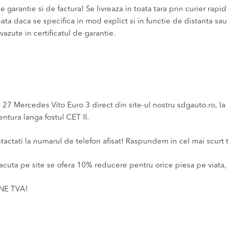
 garantie si de factura! Se livreaza in toata tara prin curier rapid 
bata daca se specifica in mod explict si in functie de distanta sa
vazute in certificatul de garantie.
7 Mercedes Vito Euro 3 direct din site-ul nostru sdgauto.ro, la n
ntura langa fostul CET II.
ntactati la numarul de telefon afisat! Raspundem in cel mai scurt 
acuta pe site se ofera 10% reducere pentru orice piesa pe viata, 
INE TVA!