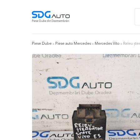
Skip
Skip
Ca
to
to
du
navigation
content
Piese Dube din Dezmembrări
Piese Dube
»
Piese auto Mercedes
»
Mercedes Vito
»
Releu ște