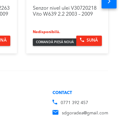
Next
2263
Senzor nivel ulei V30720218
Filtru 
2009
Vito W639 2.2 2003 – 2009
H182KI
2009
Nedisponibilă.
Nedispon
UNĂ
SUNĂ
COMANDĂ PIESĂ NOUĂ
COMAND
CONTACT
0771 392 457
sdgoradea@gmail.com