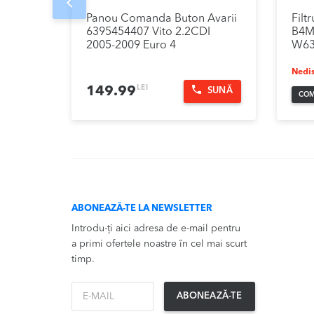
Prev
Panou Comanda Buton Avarii
Filt
6395454407 Vito 2.2CDI
B4M
2005-2009 Euro 4
W639
Nedis
LEI
149.99
SUNĂ
COM
ABONEAZĂ-TE LA NEWSLETTER
Introdu-ți aici adresa de e-mail pentru
a primi ofertele noastre în cel mai scurt
timp.
*Email
ABONEAZĂ-TE