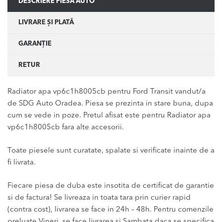
DESCRIERE PIESĂ AUTO
LIVRARE ȘI PLATĂ
GARANȚIE
RETUR
Radiator apa vp6c1h8005cb pentru Ford Transit vandut/a
de SDG Auto Oradea. Piesa se prezinta in stare buna, dupa
cum se vede in poze. Pretul afisat este pentru Radiator apa
vp6c1h8005cb fara alte accesorii.
Toate piesele sunt curatate, spalate si verificate inainte de a
fi livrata.
Fiecare piesa de duba este insotita de certificat de garantie
si de factura! Se livreaza in toata tara prin curier rapid
(contra cost), livrarea se face in 24h – 48h. Pentru comenzile
preluate Vineri, se face livrarea si Sambata daca se specifica