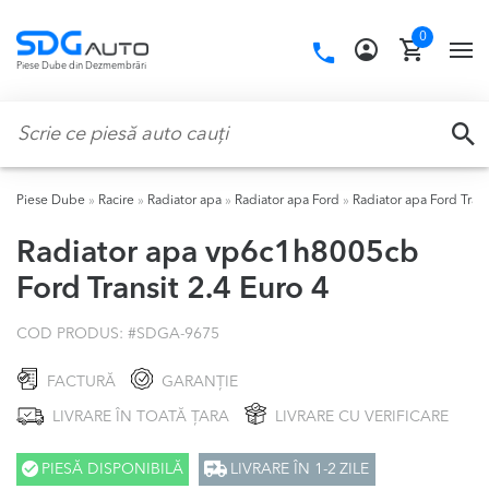
Skip
Skip
0
to
to
Call
TO
Piese Dube din Dezmembrări
navigation
content
us:
NA
Caută:
CA
Piese Dube
»
Racire
»
Radiator apa
»
Radiator apa Ford
»
Radiator apa Ford Trans
Radiator apa vp6c1h8005cb
Ford Transit 2.4 Euro 4
COD PRODUS: #
SDGA-9675
FACTURĂ
GARANȚIE
LIVRARE ÎN TOATĂ ȚARA
LIVRARE CU VERIFICARE
PIESĂ DISPONIBILĂ
LIVRARE ÎN 1-2 ZILE