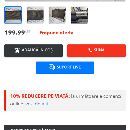
LEI
199.99
Propune ofertă
ADAUGĂ ÎN COȘ
SUNĂ
SUPORT LIVE
10% REDUCERE PE VIAȚĂ:
la următoarele comenzi
online.
vezi detalii